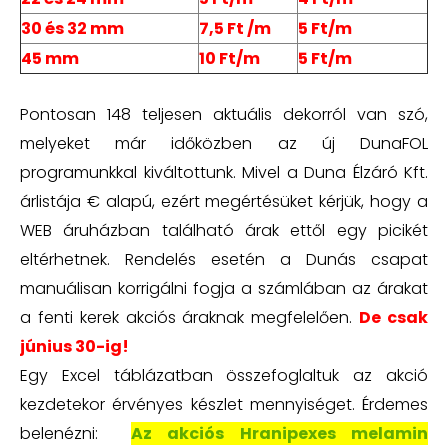
30 és 32 mm
7,5 Ft /m
5 Ft/m
45 mm
10 Ft/m
5 Ft/m
Pontosan 148 teljesen aktuális dekorról van szó,
melyeket már időközben az új DunaFOL
programunkkal kiváltottunk. Mivel a Duna Élzáró Kft.
árlistája € alapú, ezért megértésüket kérjük, hogy a
WEB áruházban található árak ettől egy picikét
eltérhetnek. Rendelés esetén a Dunás csapat
manuálisan korrigálni fogja a számlában az árakat
a fenti kerek akciós áraknak megfelelően.
De csak
június 30-ig!
Egy Excel táblázatban összefoglaltuk az akció
kezdetekor érvényes készlet mennyiséget. Érdemes
belenézni:
Az akciós Hranipexes melamin