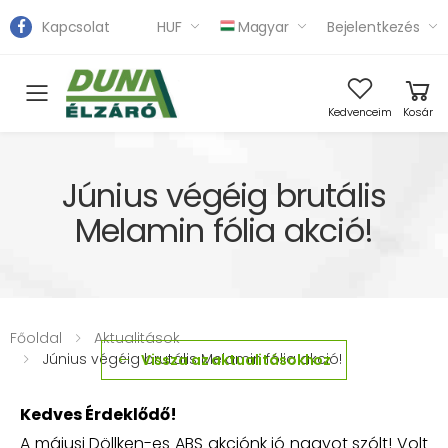
Kapcsolat
HUF
Magyar
Bejelentkezés
Toggle mobile menu
Kedvenceim
Kosár
Június végéig brutális
Melamin fólia akció!
Főoldal
Aktualitások
Június végéig brutális Melamin fólia akció!
Vissza az aktualitásokhoz
Kedves Érdeklődő!
A májusi Döllken-es ABS akciónk jó nagyot szólt! Volt