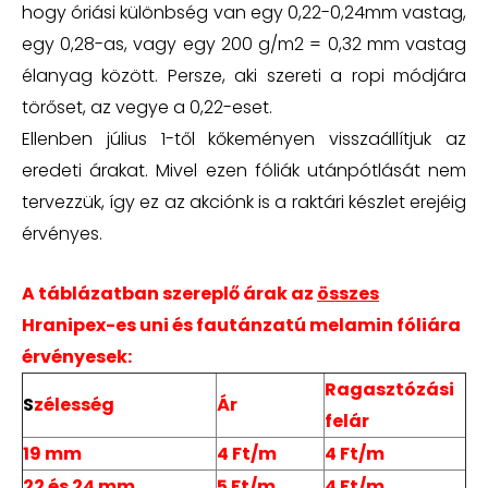
hogy óriási különbség van egy 0,22-0,24mm vastag,
egy 0,28-as, vagy egy 200 g/m2 = 0,32 mm vastag
élanyag között. Persze, aki szereti a ropi módjára
törőset, az vegye a 0,22-eset.
Ellenben július 1-től kőkeményen visszaállítjuk az
eredeti árakat. Mivel ezen fóliák utánpótlását nem
tervezzük, így ez az akciónk is a raktári készlet erejéig
érvényes.
A táblázatban szereplő árak az
összes
Hranipex-es uni és fautánzatú melamin fóliára
érvényesek:
Ragasztózási
S
zélesség
Ár
felár
19 mm
4 Ft/m
4 Ft/m
22 és 24 mm
5 Ft/m
4 Ft/m