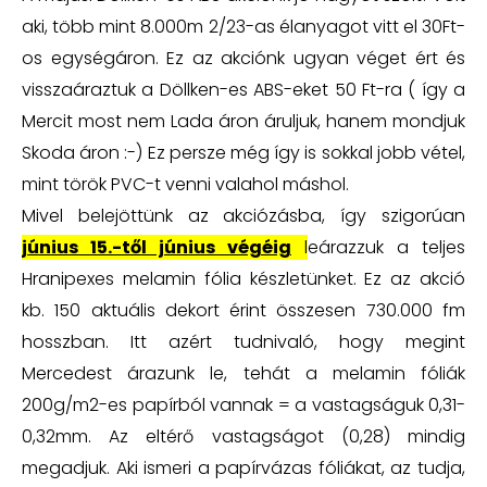
aki, több mint 8.000m 2/23-as élanyagot vitt el 30Ft-
os egységáron. Ez az akciónk ugyan véget ért és
visszaáraztuk a Döllken-es ABS-eket 50 Ft-ra ( így a
Mercit most nem Lada áron áruljuk, hanem mondjuk
Skoda áron :-) Ez persze még így is sokkal jobb vétel,
mint török PVC-t venni valahol máshol.
Mivel belejöttünk az akciózásba, így szigorúan
június 15.-től június végéig
l
eárazzuk a teljes
Hranipexes melamin fólia készletünket. Ez az akció
kb. 150 aktuális dekort érint összesen 730.000 fm
hosszban. Itt azért tudnivaló, hogy megint
Mercedest árazunk le, tehát a melamin fóliák
200g/m2-es papírból vannak = a vastagságuk 0,31-
0,32mm. Az eltérő vastagságot (0,28) mindig
megadjuk. Aki ismeri a papírvázas fóliákat, az tudja,