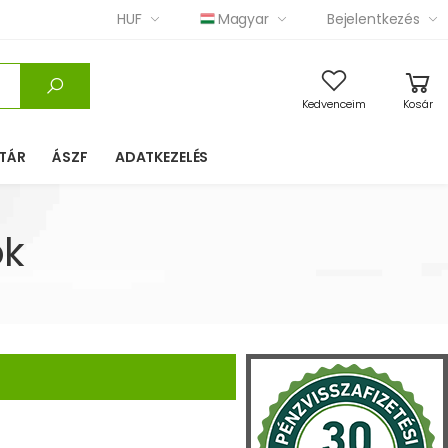
HUF
Magyar
Bejelentkezés
Kedvenceim
Kosár
TÁR
ÁSZF
ADATKEZELÉS
ok