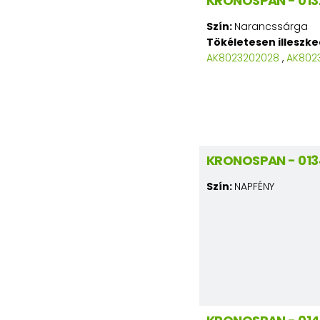
KRONOSPAN - 013
Szín:
Narancssárga
Tökéletesen illeszk
AK8023202028
,
AK802
KRONOSPAN - 013
Szín:
NAPFÉNY