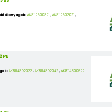
9 BS
edő élanyagok:
AK8112600821
,
AK8112602021
,
2 PE
agok:
AK8114802022
,
AK8114802042
,
AK8114800522