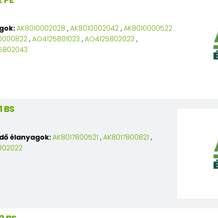
agok:
AK8010002028
,
AK8010002042
,
AK8010000522
0000822
,
AO4125801023
,
AO4125802023
,
5802043
 BS
edő élanyagok:
AK8017800521
,
AK8017800821
,
802022