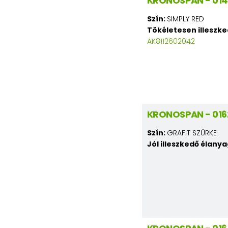
KRONOSPAN - 014
Szín:
SIMPLY RED
Tökéletesen illeszk
AK8112602042
KRONOSPAN - 016
Szín:
GRAFIT SZÜRKE
Jól illeszkedő élany