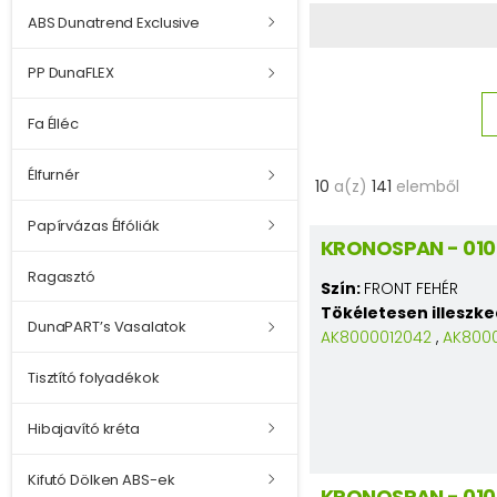
ABS Dunatrend Exclusive
PP DunaFLEX
Fa Élléc
Élfurnér
10
a(z)
141
elemből
Papírvázas Élfóliák
KRONOSPAN - 0101
Ragasztó
Szín:
FRONT FEHÉR
Tökéletesen illeszk
DunaPART’s Vasalatok
AK8000012042
,
AK800
Tisztító folyadékok
Hibajavító kréta
Kifutó Dölken ABS-ek
KRONOSPAN - 010