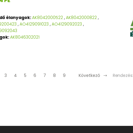
4 PE
edő élanyagok:
AK8042000522
,
AK8042000822
,
9200423
,
AO4129091023
,
AO4129092023
,
9092043
agok:
AK8046302021
Rendezés
3
4
5
6
7
8
9
Következő