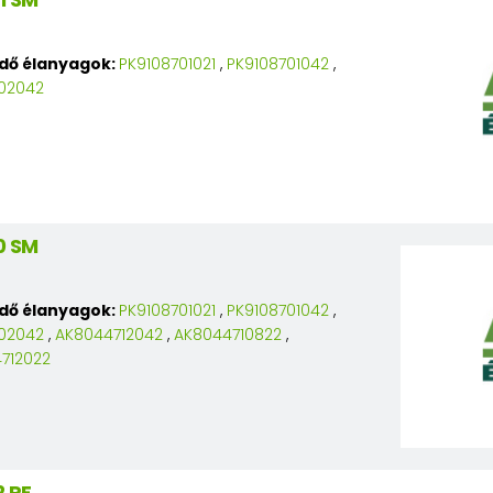
edő élanyagok:
PK9108701021
,
PK9108701042
,
02042
0 SM
edő élanyagok:
PK9108701021
,
PK9108701042
,
02042
,
AK8044712042
,
AK8044710822
,
712022
 PE