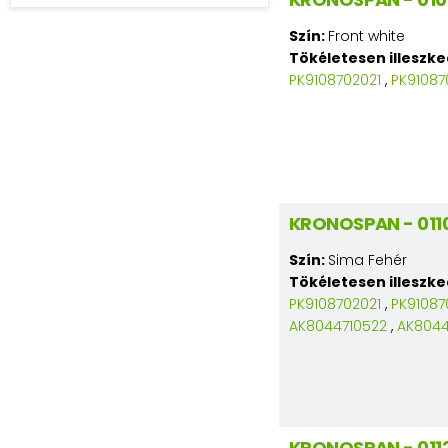
Szín:
Front white
Tökéletesen illeszk
PK9108702021
,
PK91087
KRONOSPAN - 011
Szín:
Sima Fehér
Tökéletesen illeszk
PK9108702021
,
PK91087
AK8044710522
,
AK8044
KRONOSPAN - 0112