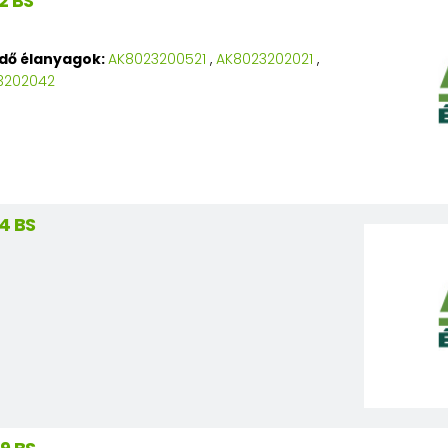
2 BS
edő élanyagok:
AK8023200521
,
AK8023202021
,
3202042
4 BS