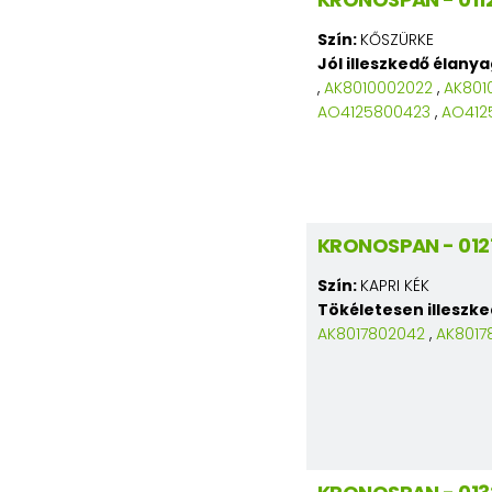
Szín:
KŐSZÜRKE
Jól illeszkedő élany
,
AK8010002022
,
AK801
AO4125800423
,
AO412
KRONOSPAN - 0121
Szín:
KAPRI KÉK
Tökéletesen illeszk
AK8017802042
,
AK8017