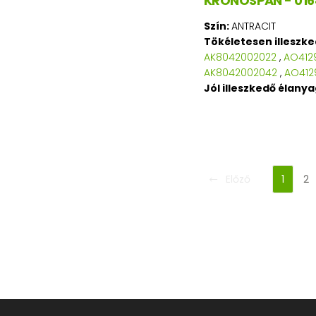
KRONOSPAN - 016
Szín:
ANTRACIT
Tökéletesen illeszk
AK8042002022
,
AO412
AK8042002042
,
AO412
Jól illeszkedő élany
Előző
1
2