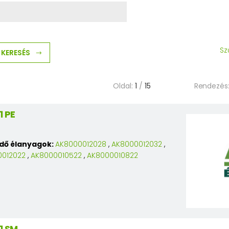
Sz
KERESÉS
Oldal:
1
/
15
Rendezés
 PE
edő élanyagok:
AK8000012028
,
AK8000012032
,
0012022
,
AK8000010522
,
AK8000010822
1 SM