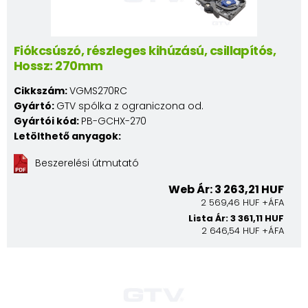
Fiókcsúszó, részleges kihúzású, csillapítós,
Hossz: 270mm
Cikkszám:
VGMS270RC
Gyártó:
GTV spólka z ograniczona od.
Gyártói kód:
PB-GCHX-270
Letölthető anyagok:
Beszerelési útmutató
Web Ár: 3 263,21 HUF
2 569,46 HUF +ÁFA
Lista Ár: 3 361,11 HUF
2 646,54 HUF +ÁFA