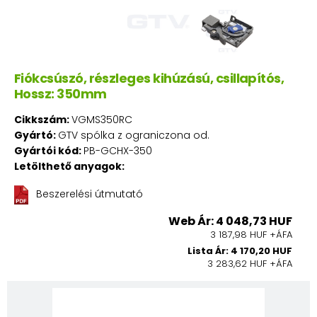
Fiókcsúszó, részleges kihúzású, csillapítós,
Hossz: 350mm
Cikkszám:
VGMS350RC
Gyártó:
GTV spólka z ograniczona od.
Gyártói kód:
PB-GCHX-350
Letölthető anyagok:
Beszerelési útmutató
Web Ár: 4 048,73 HUF
3 187,98 HUF +ÁFA
Lista Ár: 4 170,20 HUF
3 283,62 HUF +ÁFA