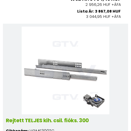
2 956,26 HUF +ÁFA
Lista Ár: 3 867,08 HUF
3 044,95 HUF +ÁFA
Rejtett TELJES kih. csil. fióks. 300