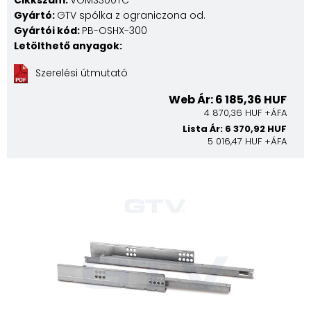
Cikkszám:
VGMS300TC
Gyártó:
GTV spólka z ograniczona od.
Gyártói kód:
PB-OSHX-300
Letölthető anyagok:
Szerelési útmutató
Web Ár: 6 185,36 HUF
4 870,36 HUF +ÁFA
Lista Ár: 6 370,92 HUF
5 016,47 HUF +ÁFA