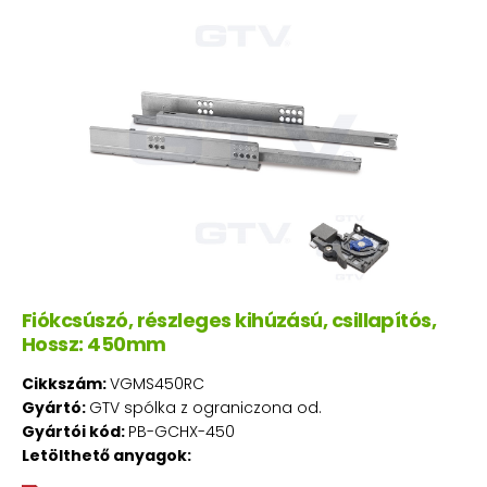
Fiókcsúszó, részleges kihúzású, csillapítós,
Hossz: 450mm
Cikkszám:
VGMS450RC
Gyártó:
GTV spólka z ograniczona od.
Gyártói kód:
PB-GCHX-450
Letölthető anyagok: