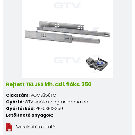
Rejtett TELJES kih. csil. fióks. 350
Cikkszám:
VGMS350TC
Gyártó:
GTV spólka z ograniczona od.
Gyártói kód:
PB-0SHX-350
Letölthető anyagok:
Szerelési útmutató