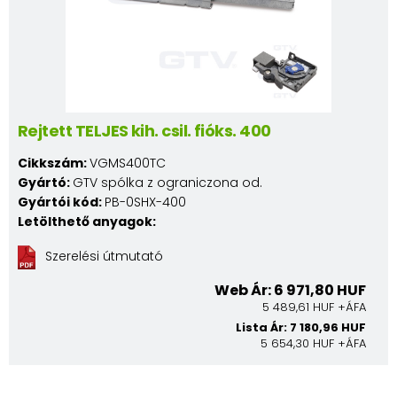
Rejtett TELJES kih. csil. fióks. 400
Cikkszám:
VGMS400TC
Gyártó:
GTV spólka z ograniczona od.
Gyártói kód:
PB-0SHX-400
Letölthető anyagok:
Szerelési útmutató
Web Ár: 6 971,80 HUF
5 489,61 HUF +ÁFA
Lista Ár: 7 180,96 HUF
5 654,30 HUF +ÁFA