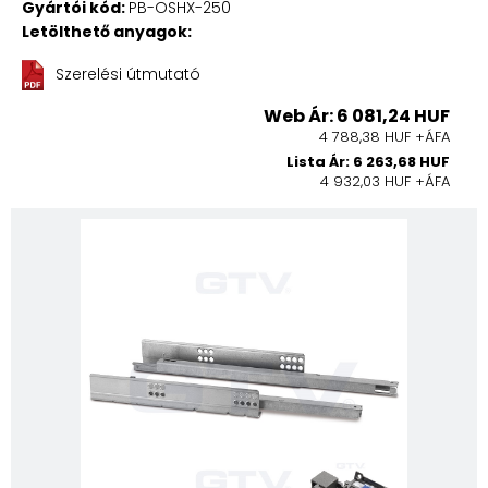
Gyártói kód:
PB-OSHX-250
Letölthető anyagok:
Szerelési útmutató
Web Ár: 6 081,24 HUF
4 788,38 HUF +ÁFA
Lista Ár: 6 263,68 HUF
4 932,03 HUF +ÁFA