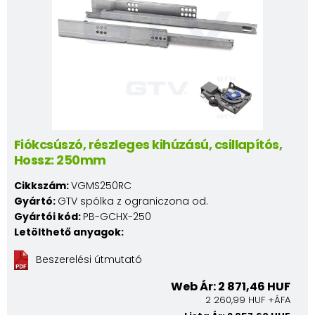
Fiókcsúszó, részleges kihúzású, csillapítós,
Hossz: 250mm
Cikkszám:
VGMS250RC
Gyártó:
GTV spólka z ograniczona od.
Gyártói kód:
PB-GCHX-250
Letölthető anyagok:
Beszerelési útmutató
Web Ár: 2 871,46 HUF
2 260,99 HUF +ÁFA