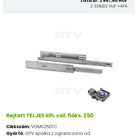
Lista Ár: 2 957,60 HUF
2 328,82 HUF +ÁFA
Rejtett TELJES kih. csil. fióks. 250
Cikkszám:
VGMS250TC
Gyártó:
GTV spólka z ograniczona od.