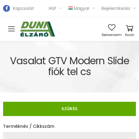
Kapcsolat
HUF
Magyar
Bejelentkezés
Toggle mobile menu
Kedvenceim
Kosár
Vasalat GTV Modern Slide
fiók tel cs
SZŰRÉS
Terméknév / Cikkszám