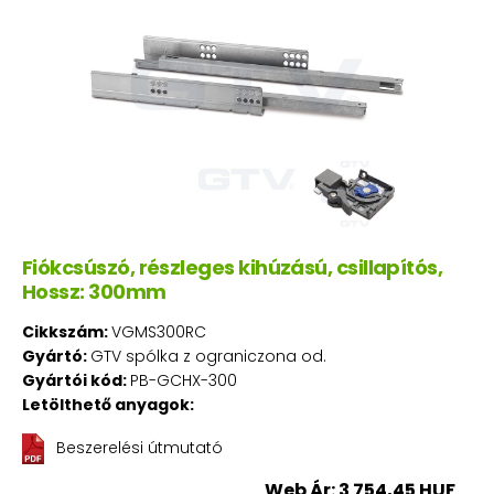
Fiókcsúszó, részleges kihúzású, csillapítós,
Hossz: 300mm
Cikkszám:
VGMS300RC
Gyártó:
GTV spólka z ograniczona od.
Gyártói kód:
PB-GCHX-300
Letölthető anyagok:
Beszerelési útmutató
Web Ár: 3 754,45 HUF