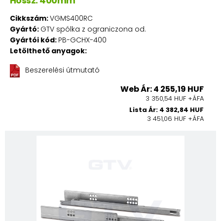
Hossz: 400mm
Cikkszám:
VGMS400RC
Gyártó:
GTV spólka z ograniczona od.
Gyártói kód:
PB-GCHX-400
Letölthető anyagok:
Beszerelési útmutató
Web Ár: 4 255,19 HUF
3 350,54 HUF +ÁFA
Lista Ár: 4 382,84 HUF
3 451,06 HUF +ÁFA