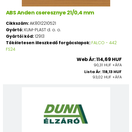
ABS Anden cseresznye 21/0,4 mm
Cikkszám:
AK8012210521
Gyártó:
KUM-PLAST d. o. o.
Gyártói kód:
12913
Tökéletesen illeszkedő forgácslapok:
FALCO - 442
FS24
Web Ár: 114,69 HUF
90,31 HUF +ÁFA
Lista Ár: 118,13 HUF
93,02 HUF +ÁFA