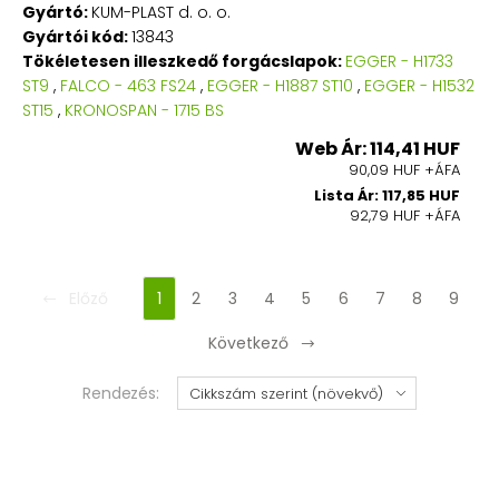
Gyártó:
KUM-PLAST d. o. o.
Gyártói kód:
13843
Tökéletesen illeszkedő forgácslapok:
EGGER - H1733
ST9
,
FALCO - 463 FS24
,
EGGER - H1887 ST10
,
EGGER - H1532
ST15
,
KRONOSPAN - 1715 BS
Web Ár: 114,41 HUF
90,09 HUF +ÁFA
Lista Ár: 117,85 HUF
92,79 HUF +ÁFA
Előző
1
2
3
4
5
6
7
8
9
Következő
Rendezés: