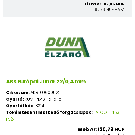
Lista Ár: 117,85 HUF
92,79 HUF +ÁFA
ABS Európai Juhar 22/0,4 mm
Cikkszám:
AK8010600522
Gyártó:
KUM-PLAST d. o. o.
Gyártói kód:
3314
Tökéletesen illeszkedő forgácslapok:
FALCO - 463
FS24
Web Ár: 120,78 HUF