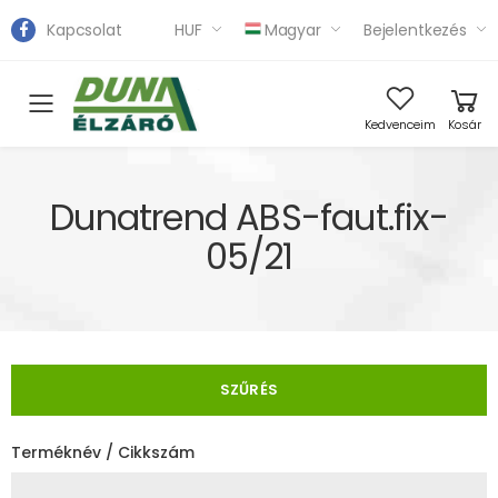
Kapcsolat
HUF
Magyar
Bejelentkezés
Toggle mobile menu
Kedvenceim
Kosár
Dunatrend ABS-faut.fix-
05/21
SZŰRÉS
Terméknév / Cikkszám