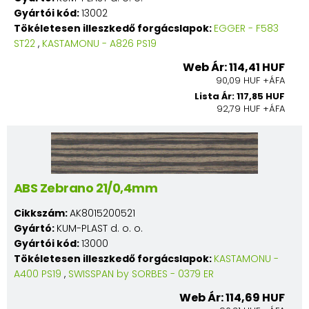
Gyártói kód:
13002
Tökéletesen illeszkedő forgácslapok:
EGGER - F583
ST22
,
KASTAMONU - A826 PS19
Web Ár: 114,41 HUF
90,09 HUF +ÁFA
Lista Ár: 117,85 HUF
92,79 HUF +ÁFA
ABS Zebrano 21/0,4mm
Cikkszám:
AK8015200521
Gyártó:
KUM-PLAST d. o. o.
Gyártói kód:
13000
Tökéletesen illeszkedő forgácslapok:
KASTAMONU -
A400 PS19
,
SWISSPAN by SORBES - 0379 ER
Web Ár: 114,69 HUF