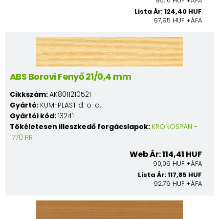
95,10 HUF +ÁFA
Lista Ár: 124,40 HUF
97,95 HUF +ÁFA
ABS Borovi Fenyő 21/0,4 mm
Cikkszám:
AK8011210521
Gyártó:
KUM-PLAST d. o. o.
Gyártói kód:
13241
Tökéletesen illeszkedő forgácslapok:
KRONOSPAN -
1770 PR
Web Ár: 114,41 HUF
90,09 HUF +ÁFA
Lista Ár: 117,85 HUF
92,79 HUF +ÁFA