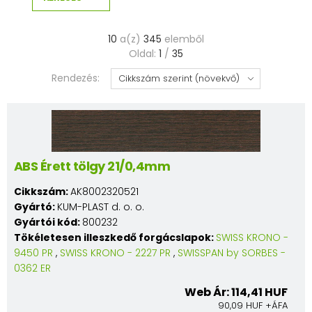
10
a(z)
345
elemből
Oldal:
1
/
35
Rendezés:
ABS Érett tölgy 21/0,4mm
Cikkszám:
AK8002320521
Gyártó:
KUM-PLAST d. o. o.
Gyártói kód:
800232
Tökéletesen illeszkedő forgácslapok:
SWISS KRONO -
9450 PR
,
SWISS KRONO - 2227 PR
,
SWISSPAN by SORBES -
0362 ER
Web Ár: 114,41 HUF
90,09 HUF +ÁFA