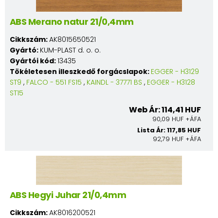
ABS Merano natur 21/0,4mm
Cikkszám:
AK8015650521
Gyártó:
KUM-PLAST d. o. o.
Gyártói kód:
13435
Tökéletesen illeszkedő forgácslapok:
EGGER - H3129
ST9
,
FALCO - 551 FS15
,
KAINDL - 37771 BS
,
EGGER - H3128
ST15
Web Ár: 114,41 HUF
90,09 HUF +ÁFA
Lista Ár: 117,85 HUF
92,79 HUF +ÁFA
ABS Hegyi Juhar 21/0,4mm
Cikkszám:
AK8016200521