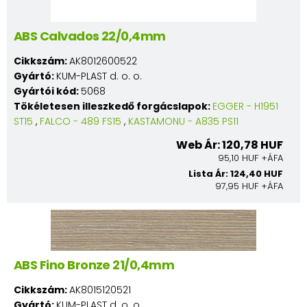
ABS Calvados 22/0,4mm
Cikkszám:
AK8012600522
Gyártó:
KUM-PLAST d. o. o.
Gyártói kód:
5068
Tökéletesen illeszkedő forgácslapok:
EGGER - H1951
ST15
,
FALCO - 489 FS15
,
KASTAMONU - A835 PS11
Web Ár: 120,78 HUF
95,10 HUF +ÁFA
Lista Ár: 124,40 HUF
97,95 HUF +ÁFA
ABS Fino Bronze 21/0,4mm
Cikkszám:
AK8015120521
Gyártó:
KUM-PLAST d. o. o.