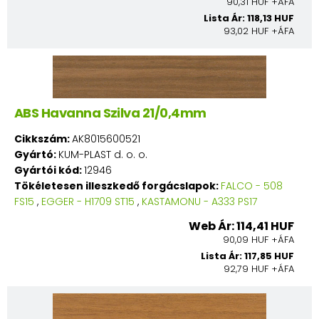
90,31 HUF +ÁFA
Lista Ár: 118,13 HUF
93,02 HUF +ÁFA
ABS Havanna Szilva 21/0,4mm
Cikkszám:
AK8015600521
Gyártó:
KUM-PLAST d. o. o.
Gyártói kód:
12946
Tökéletesen illeszkedő forgácslapok:
FALCO - 508
FS15
,
EGGER - H1709 ST15
,
KASTAMONU - A333 PS17
Web Ár: 114,41 HUF
90,09 HUF +ÁFA
Lista Ár: 117,85 HUF
92,79 HUF +ÁFA