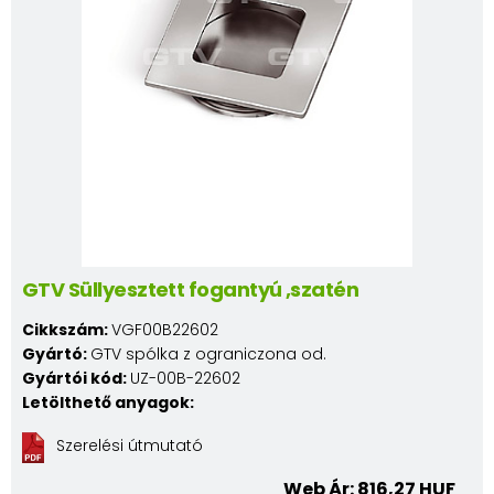
GTV Süllyesztett fogantyú ,szatén
Cikkszám:
VGF00B22602
Gyártó:
GTV spólka z ograniczona od.
Gyártói kód:
UZ-00B-22602
Letölthető anyagok:
Szerelési útmutató
Web Ár: 816,27 HUF