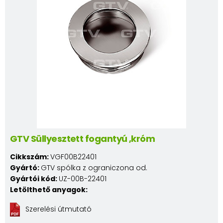
GTV Süllyesztett fogantyú ,króm
Cikkszám:
VGF00B22401
Gyártó:
GTV spólka z ograniczona od.
Gyártói kód:
UZ-00B-22401
Letölthető anyagok:
Szerelési útmutató