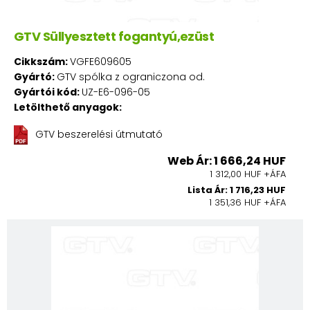
GTV Süllyesztett fogantyú,ezüst
Cikkszám:
VGFE609605
Gyártó:
GTV spólka z ograniczona od.
Gyártói kód:
UZ-E6-096-05
Letölthető anyagok:
GTV beszerelési útmutató
Web Ár: 1 666,24 HUF
1 312,00 HUF +ÁFA
Lista Ár: 1 716,23 HUF
1 351,36 HUF +ÁFA