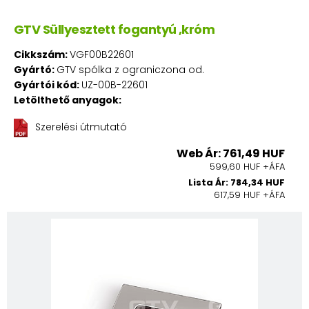
GTV Süllyesztett fogantyú ,króm
Cikkszám:
VGF00B22601
Gyártó:
GTV spólka z ograniczona od.
Gyártói kód:
UZ-00B-22601
Letölthető anyagok:
Szerelési útmutató
Web Ár: 761,49 HUF
599,60 HUF +ÁFA
Lista Ár: 784,34 HUF
617,59 HUF +ÁFA