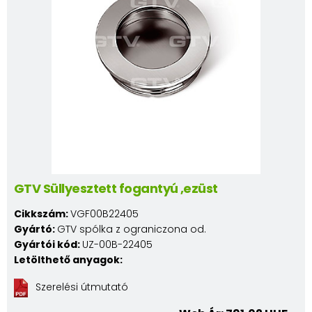
GTV Süllyesztett fogantyú ,ezüst
Cikkszám:
VGF00B22405
Gyártó:
GTV spólka z ograniczona od.
Gyártói kód:
UZ-00B-22405
Letölthető anyagok:
Szerelési útmutató