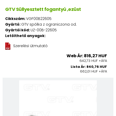
GTV Süllyesztett fogantyú ,ezüst
Cikkszám:
VGF00B22605
Gyártó:
GTV spólka z ograniczona od.
Gyártói kód:
UZ-00B-22605
Letölthető anyagok:
Szerelési útmutató
Web Ár: 816,27 HUF
642,73 HUF +ÁFA
Lista Ár: 840,76 HUF
662,01 HUF +ÁFA