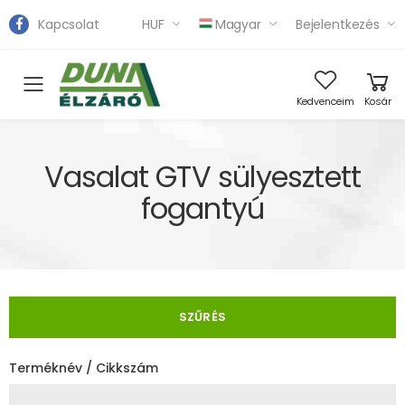
Kapcsolat
HUF
Magyar
Bejelentkezés
Toggle mobile menu
Kedvenceim
Kosár
Vasalat GTV sülyesztett
fogantyú
SZŰRÉS
Terméknév / Cikkszám