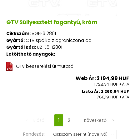
GTV Süllyesztett fogantyú, króm
Cikkszám:
VGFE612801
Gyártó:
GTV spólka z ograniczona od.
Gyártói kód:
UZ-E6-12801
Letölthető anyagok:
GTV beszerelési útmutató
Web Ár: 2 194,99 HUF
1 728,34 HUF +ÁFA
Lista Ár: 2 260,84 HUF
1 780,19 HUF +ÁFA
Előző
1
2
Következő
Rendezés: