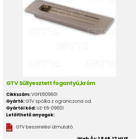
GTV Süllyesztett fogantyú,króm
Cikkszám:
VGFE609601
Gyártó:
GTV spólka z ograniczona od.
Gyártói kód:
UZ-E6-09601
Letölthető anyagok:
GTV beszerelési útmutató
Web Ár: 1 545,13 HUF