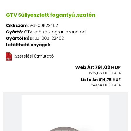
GTV Süllyesztett fogantyú ,szatén
Cikkszám:
VGF00B22402
Gyártó:
GTV spólka z ograniczona od.
Gyártói kód:
UZ-00B-22402
Letölthető anyagok:
Szerelési útmutató
Web Ár: 791,02 HUF
622,85 HUF +ÁFA
Lista Ár: 814,75 HUF
641,54 HUF +ÁFA