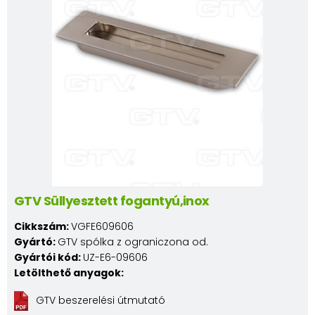
GTV Süllyesztett fogantyú,inox
Cikkszám:
VGFE609606
Gyártó:
GTV spólka z ograniczona od.
Gyártói kód:
UZ-E6-09606
Letölthető anyagok:
GTV beszerelési útmutató