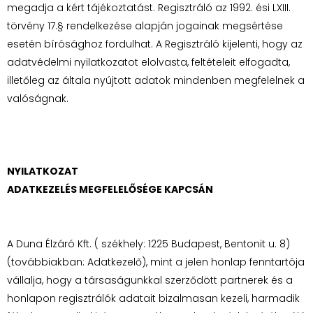
megadja a kért tájékoztatást. Regisztráló az 1992. ési LXIII.
törvény 17.§ rendelkezése alapján jogainak megsértése
esetén bírósághoz fordulhat. A Regisztráló kijelenti, hogy az
adatvédelmi nyilatkozatot elolvasta, feltételeit elfogadta,
illetőleg az általa nyújtott adatok mindenben megfelelnek a
valóságnak.
NYILATKOZAT
ADATKEZELÉS MEGFELELŐSÉGE KAPCSÁN
A Duna Élzáró Kft. ( székhely: 1225 Budapest, Bentonit u. 8)
(továbbiakban: Adatkezelő), mint a jelen honlap fenntartója
vállalja, hogy a társaságunkkal szerződött partnerek és a
honlapon regisztrálók adatait bizalmasan kezeli, harmadik