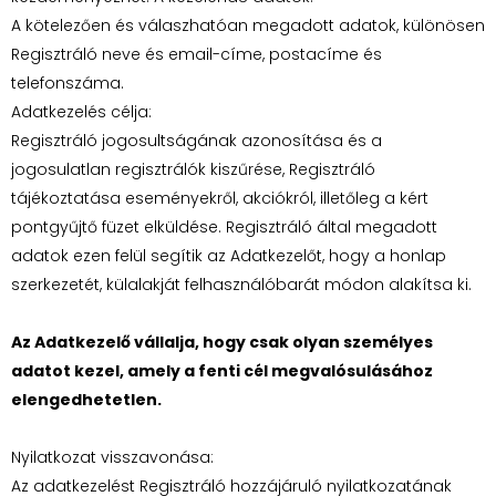
A kötelezően és válaszhatóan megadott adatok, különösen
Regisztráló neve és email-címe, postacíme és
telefonszáma.
Adatkezelés célja:
Regisztráló jogosultságának azonosítása és a
jogosulatlan regisztrálók kiszűrése, Regisztráló
tájékoztatása eseményekről, akciókról, illetőleg a kért
pontgyűjtő füzet elküldése. Regisztráló által megadott
adatok ezen felül segítik az Adatkezelőt, hogy a honlap
szerkezetét, külalakját felhasználóbarát módon alakítsa ki.
Az Adatkezelő vállalja, hogy csak olyan személyes
adatot kezel, amely a fenti cél megvalósulásához
elengedhetetlen.
Nyilatkozat visszavonása:
Az adatkezelést Regisztráló hozzájáruló nyilatkozatának