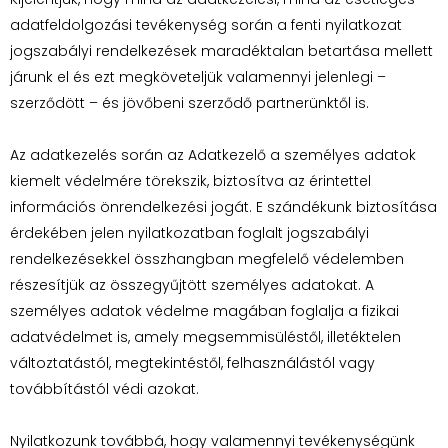
adatfeldolgozási tevékenység során a fenti nyilatkozat
jogszabályi rendelkezések maradéktalan betartása mellett
járunk el és ezt megköveteljük valamennyi jelenlegi –
szerződött – és jövőbeni szerződő partnerünktől is.
Az adatkezelés során az Adatkezelő a személyes adatok
kiemelt védelmére törekszik, biztosítva az érintettel
információs önrendelkezési jogát. E szándékunk biztosítása
érdekében jelen nyilatkozatban foglalt jogszabályi
rendelkezésekkel összhangban megfelelő védelemben
részesítjük az összegyűjtött személyes adatokat. A
személyes adatok védelme magában foglalja a fizikai
adatvédelmet is, amely megsemmisüléstől, illetéktelen
változtatástól, megtekintéstől, felhasználástól vagy
továbbítástól védi azokat.
Nyilatkozunk továbbá, hogy valamennyi tevékenységünk