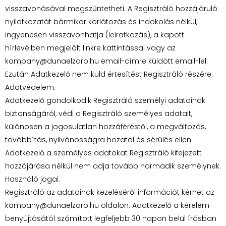
visszavonásával megszűntetheti. A Regisztráló hozzájáruló
nyilatkozatát bármikor korlátozás és indokolás nélkül,
ingyenesen visszavonhatja (leiratkozás), a kapott
hírlevélben megjelölt linkre kattintással vagy az
kampany@dunaelzaro.hu email-címre küldött email-lel.
Ezután Adatkezelő nem küld értesítést Regisztráló részére.
Adatvédelem:
Adatkezelő gondolkodik Regisztráló személyi adatainak
biztonságáról, védi a Regisztráló személyes adatait,
különösen a jogosulatlan hozzáféréstől, a megváltozás,
továbbítás, nyilvánosságra hozatal és sérülés ellen.
Adatkezelő a személyes adatokat Regisztráló kifejezett
hozzájárása nélkül nem adja tovább harmadik személynek.
Használó jogai:
Regisztráló az adatainak kezeléséről információt kérhet az
kampany@dunaelzaro.hu oldalon. Adatkezelő a kérelem
benyújtásától számított legfeljebb 30 napon belül írásban