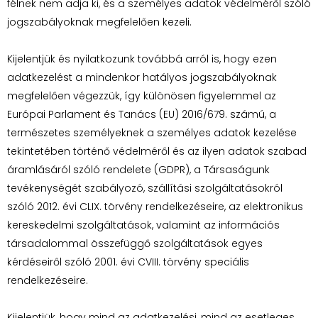
félnek nem adja ki, és a személyes adatok védelméről szóló
jogszabályoknak megfelelően kezeli.
Kijelentjük és nyilatkozunk továbbá arról is, hogy ezen
adatkezelést a mindenkor hatályos jogszabályoknak
megfelelően végezzük, így különösen figyelemmel az
Európai Parlament és Tanács (EU) 2016/679. számú, a
természetes személyeknek a személyes adatok kezelése
tekintetében történő védelméről és az ilyen adatok szabad
áramlásáról szóló rendelete (GDPR), a Társaságunk
tevékenységét szabályozó, szállítási szolgáltatásokról
szóló 2012. évi CLIX. törvény rendelkezéseire, az elektronikus
kereskedelmi szolgáltatások, valamint az információs
társadalommal összefüggő szolgáltatások egyes
kérdéseiről szóló 2001. évi CVIII. törvény speciális
rendelkezéseire.
Kijelentjük, hogy mind az adatkezelési, mind az esetleges