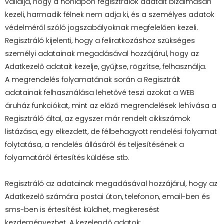
vállalja, hogy a honlapon regisztrálók adatait bizalmasan
kezeli, harmadik félnek nem adja ki, és a személyes adatok
védelméről szóló jogszabályoknak megfelelően kezeli.
Regisztráló kijelenti, hogy a feliratkozáshoz szükséges
személyi adatainak megadásával hozzájárul, hogy az
Adatkezelő adatait kezelje, gyűjtse, rögzítse, felhasználja.
A megrendelés folyamatának során a Regisztrált
adatainak felhasználása lehetővé teszi azokat a WEB
áruház funkciókat, mint az előző megrendelések lehívása a
Regisztráló által, az egyszer már rendelt cikkszámok
listázása, egy elkezdett, de félbehagyott rendelési folyamat
folytatása, a rendelés állásáról és teljesítésének a
folyamatáról értesítés küldése stb.
Regisztráló az adatainak megadásával hozzájárul, hogy az
Adatkezelő számára postai úton, telefonon, email-ben és
sms-ben is értesítést küldhet, megkeresést
kezdeményezhet. A kezelendő adatok: