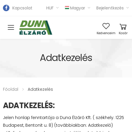
Kapcsolat
HUF
Magyar
Bejelentkezés
Toggle mobile menu
Kedvenceim
Kosár
Adatkezelés
Főoldal
Adatkezelés
ADATKEZELÉS:
Jelen honlap fenntartója a Duna Élzáró Kft. ( székhely: 1225
Budapest, Bentonit u. 8) (továbbiakban: Adatkezelő)