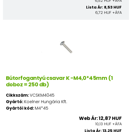
6,52 HUF +ÁFA
Lista Ár: 8,53 HUF
6,72 HUF +ÁFA
Bútorfogantyú csavar K -M4,0*45mm (1
doboz = 250 db)
Cikkszám:
VCSKM4045
Gyártó:
Koelner Hungária Kft.
Gyártói kód:
M4*45
Web Ár: 12,87 HUF
10,13 HUF +ÁFA
Lista Ár: 13,25 HUF