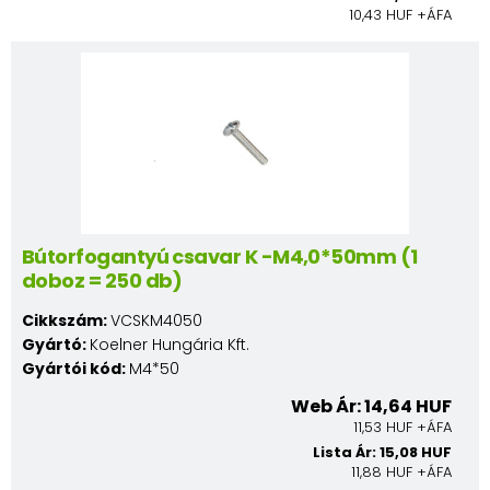
10,43 HUF +ÁFA
Bútorfogantyú csavar K -M4,0*50mm (1
doboz = 250 db)
Cikkszám:
VCSKM4050
Gyártó:
Koelner Hungária Kft.
Gyártói kód:
M4*50
Web Ár: 14,64 HUF
11,53 HUF +ÁFA
Lista Ár: 15,08 HUF
11,88 HUF +ÁFA