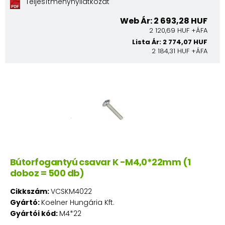
Teljesítménynyilatkozat
Web Ár: 2 693,28 HUF
2 120,69 HUF +ÁFA
Lista Ár: 2 774,07 HUF
2 184,31 HUF +ÁFA
Bútorfogantyú csavar K -M4,0*22mm (1
doboz = 500 db)
Cikkszám:
VCSKM4022
Gyártó:
Koelner Hungária Kft.
Gyártói kód:
M4*22