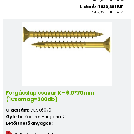
Lista Ár: 1 839,38 HUF
1 448,33 HUF +ÁFA
Forgácslap csavar K - 6,0*70mm
(1Csomag=200db)
Cikkszám:
VCSK6070
Gyártó:
Koelner Hungária Kft.
Letölthető anyagok: