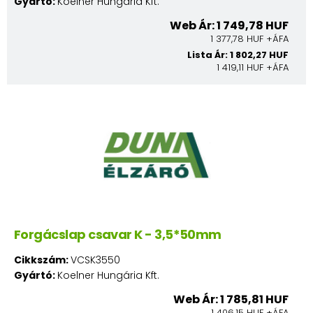
Gyártó:
Koelner Hungária Kft.
Web Ár: 1 749,78 HUF
1 377,78 HUF +ÁFA
Lista Ár: 1 802,27 HUF
1 419,11 HUF +ÁFA
Forgácslap csavar K - 3,5*50mm
Cikkszám:
VCSK3550
Gyártó:
Koelner Hungária Kft.
Web Ár: 1 785,81 HUF
1 406,15 HUF +ÁFA