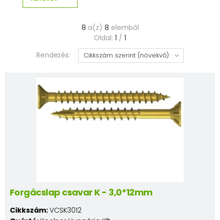
8
a(z)
8
elemből
Oldal:
1
/
1
Rendezés:
Forgácslap csavar K - 3,0*12mm
Cikkszám:
VCSK3012