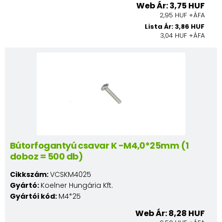
Web Ár: 3,75 HUF
2,95 HUF +ÁFA
Lista Ár: 3,86 HUF
3,04 HUF +ÁFA
Bútorfogantyú csavar K -M4,0*25mm (1
doboz = 500 db)
Cikkszám:
VCSKM4025
Gyártó:
Koelner Hungária Kft.
Gyártói kód:
M4*25
Web Ár: 8,28 HUF