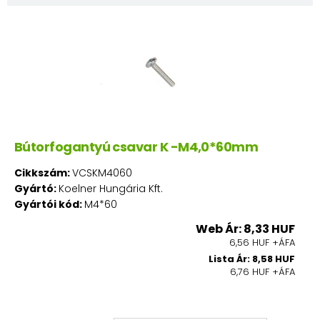
Bútorfogantyú csavar K -M4,0*60mm
Cikkszám:
VCSKM4060
Gyártó:
Koelner Hungária Kft.
Gyártói kód:
M4*60
Web Ár: 8,33 HUF
6,56 HUF +ÁFA
Lista Ár: 8,58 HUF
6,76 HUF +ÁFA