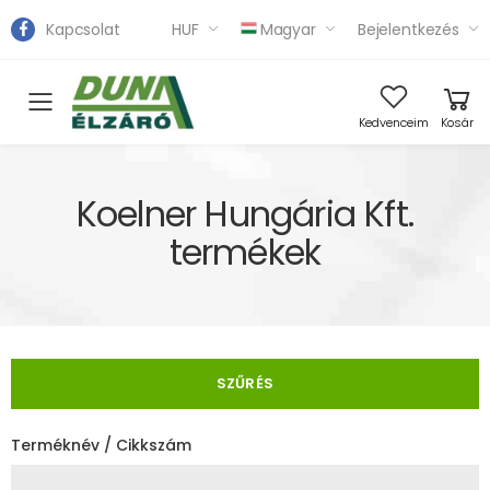
Kapcsolat
HUF
Magyar
Bejelentkezés
Toggle mobile menu
Kedvenceim
Kosár
Koelner Hungária Kft.
termékek
SZŰRÉS
Terméknév / Cikkszám