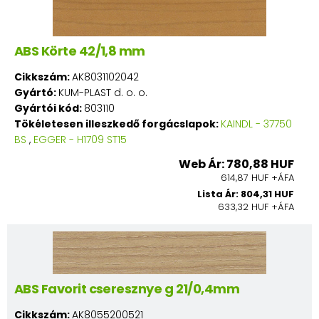
ABS Körte 42/1,8 mm
Cikkszám:
AK8031102042
Gyártó:
KUM-PLAST d. o. o.
Gyártói kód:
803110
Tökéletesen illeszkedő forgácslapok:
KAINDL - 37750
BS
,
EGGER - H1709 ST15
Web Ár: 780,88 HUF
614,87 HUF +ÁFA
Lista Ár: 804,31 HUF
633,32 HUF +ÁFA
ABS Favorit cseresznye g 21/0,4mm
Cikkszám:
AK8055200521