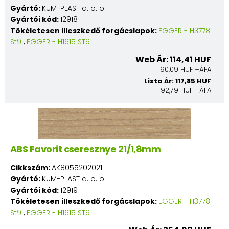
Gyártó:
KUM-PLAST d. o. o.
Gyártói kód:
12918
Tökéletesen illeszkedő forgácslapok:
EGGER - H3778
St9
,
EGGER - H1615 ST9
Web Ár: 114,41 HUF
90,09 HUF +ÁFA
Lista Ár: 117,85 HUF
92,79 HUF +ÁFA
ABS Favorit cseresznye 21/1,8mm
Cikkszám:
AK8055202021
Gyártó:
KUM-PLAST d. o. o.
Gyártói kód:
12919
Tökéletesen illeszkedő forgácslapok:
EGGER - H3778
St9
,
EGGER - H1615 ST9