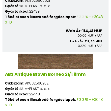
Cikkszám:
AK8025600521
Gyártó:
KUM-PLAST d. o. o.
Gyártói kód:
22439
Tökéletesen illeszkedő forgácslapok:
EGGER - H3048
ST10
Web Ár: 114,41 HUF
90,09 HUF +ÁFA
Lista Ár: 117,85 HUF
92,79 HUF +ÁFA
ABS Antique Brown Borneo 21/1,8mm
Cikkszám:
AK8025602021
Gyártó:
KUM-PLAST d. o. o.
Gyártói kód:
22448
Tökéletesen illeszkedő forgácslapok:
EGGER - H3048
ST10