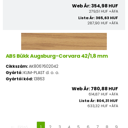
Web Ár: 354,98 HUF
279,51 HUF +ÁFA
Lista Ár: 365,63 HUF
287,90 HUF +ÁFA
ABS Bükk Augsburg-Corvara 42/1,8 mm
Cikkszám:
AK8067602042
Gyártó:
KUM-PLAST d. o. o.
Gyártói kód:
13863
Web Ár: 780,88 HUF
614,87 HUF +ÁFA
Lista Ár: 804,31 HUF
633,32 HUF +ÁFA
Előző
1
2
3
4
5
6
7
8
9