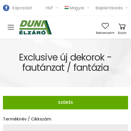
Kapcsolat
HUF
Magyar
Bejelentkezés
Toggle mobile menu
Kedvenceim
Kosár
Exclusive új dekorok -
fautánzat / fantázia
SZŰRÉS
Terméknév / Cikkszám