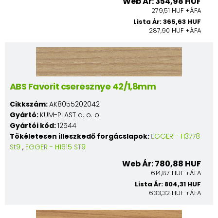
Web Ár: 354,98 HUF
279,51 HUF +ÁFA
Lista Ár: 365,63 HUF
287,90 HUF +ÁFA
ABS Favorit cseresznye 42/1,8mm
Cikkszám:
AK8055202042
Gyártó:
KUM-PLAST d. o. o.
Gyártói kód:
12544
Tökéletesen illeszkedő forgácslapok:
EGGER - H3778
St9
,
EGGER - H1615 ST9
Web Ár: 780,88 HUF
614,87 HUF +ÁFA
Lista Ár: 804,31 HUF
633,32 HUF +ÁFA