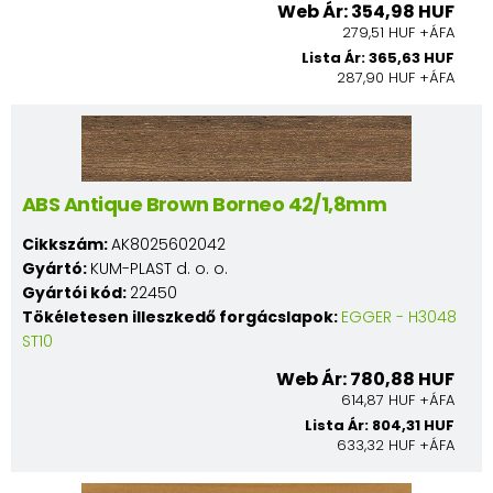
Web Ár: 354,98 HUF
279,51 HUF +ÁFA
Lista Ár: 365,63 HUF
287,90 HUF +ÁFA
ABS Antique Brown Borneo 42/1,8mm
Cikkszám:
AK8025602042
Gyártó:
KUM-PLAST d. o. o.
Gyártói kód:
22450
Tökéletesen illeszkedő forgácslapok:
EGGER - H3048
ST10
Web Ár: 780,88 HUF
614,87 HUF +ÁFA
Lista Ár: 804,31 HUF
633,32 HUF +ÁFA