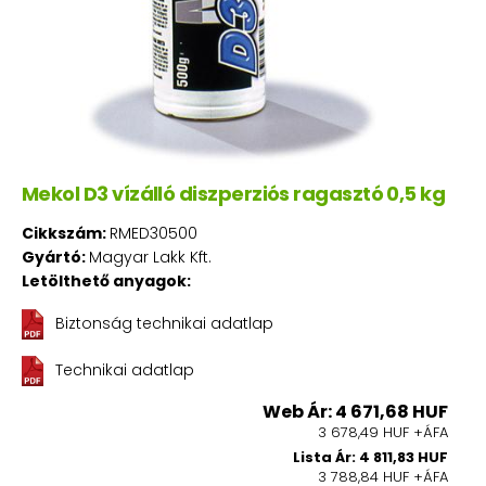
Mekol D3 vízálló diszperziós ragasztó 0,5 kg
Cikkszám:
RMED30500
Gyártó:
Magyar Lakk Kft.
Letölthető anyagok:
Biztonság technikai adatlap
Technikai adatlap
Web Ár: 4 671,68 HUF
3 678,49 HUF +ÁFA
Lista Ár: 4 811,83 HUF
3 788,84 HUF +ÁFA