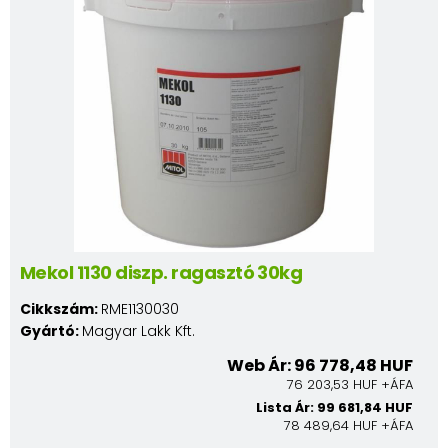
Mekol 1130 diszp. ragasztó 30kg
Cikkszám:
RME1130030
Gyártó:
Magyar Lakk Kft.
Web Ár: 96 778,48 HUF
76 203,53 HUF +ÁFA
Lista Ár: 99 681,84 HUF
78 489,64 HUF +ÁFA