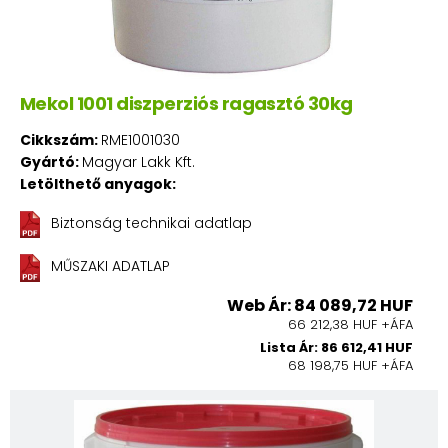
Mekol 1001 diszperziós ragasztó 30kg
Cikkszám:
RME1001030
Gyártó:
Magyar Lakk Kft.
Letölthető anyagok:
Biztonság technikai adatlap
MŰSZAKI ADATLAP
Web Ár: 84 089,72 HUF
66 212,38 HUF +ÁFA
Lista Ár: 86 612,41 HUF
68 198,75 HUF +ÁFA