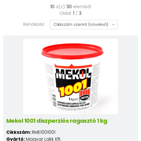
10
a(z)
30
elemből
Oldal:
1
/
3
Rendezés:
Mekol 1001 diszperziós ragasztó 1 kg
Cikkszám:
RME1001001
Gyártó:
Magyar Lakk Kft.