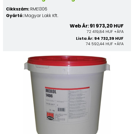
Cikkszám:
RME1306
Gyártó:
Magyar Lakk Kft.
Web Ár: 91 973,20 HUF
72 419,84 HUF +ÁFA
Lista Ár: 94 732,39 HUF
74 592,44 HUF +ÁFA