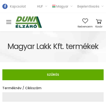
Kapcsolat
HUF
Magyar
Bejelentkezés
Toggle mobile menu
Kedvenceim
Kosár
Magyar Lakk Kft. termékek
SZŰRÉS
Terméknév / Cikkszám