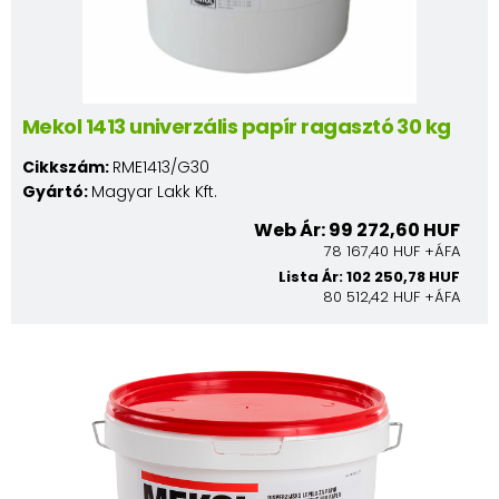
Mekol 1413 univerzális papír ragasztó 30 kg
Cikkszám:
RME1413/G30
Gyártó:
Magyar Lakk Kft.
Web Ár: 99 272,60 HUF
78 167,40 HUF +ÁFA
Lista Ár: 102 250,78 HUF
80 512,42 HUF +ÁFA