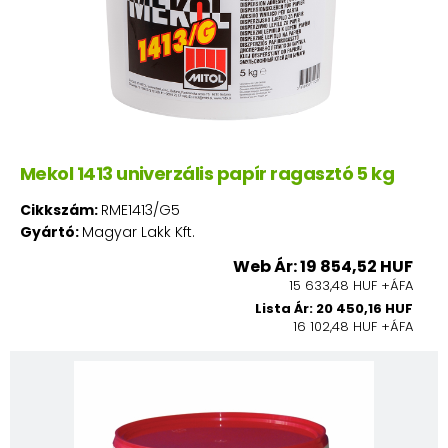
Mekol 1413 univerzális papír ragasztó 5 kg
Cikkszám:
RME1413/G5
Gyártó:
Magyar Lakk Kft.
Web Ár: 19 854,52 HUF
15 633,48 HUF +ÁFA
Lista Ár: 20 450,16 HUF
16 102,48 HUF +ÁFA