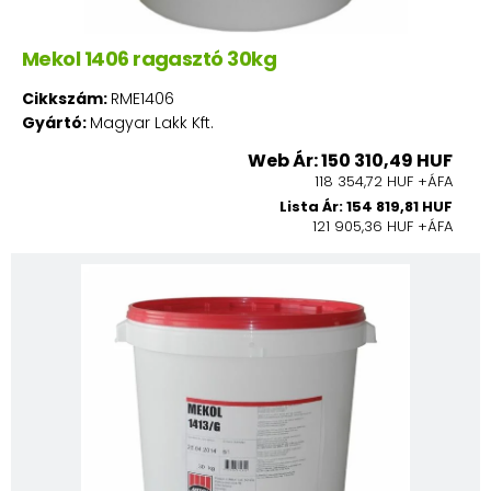
Mekol 1406 ragasztó 30kg
Cikkszám:
RME1406
Gyártó:
Magyar Lakk Kft.
Web Ár: 150 310,49 HUF
118 354,72 HUF +ÁFA
Lista Ár: 154 819,81 HUF
121 905,36 HUF +ÁFA