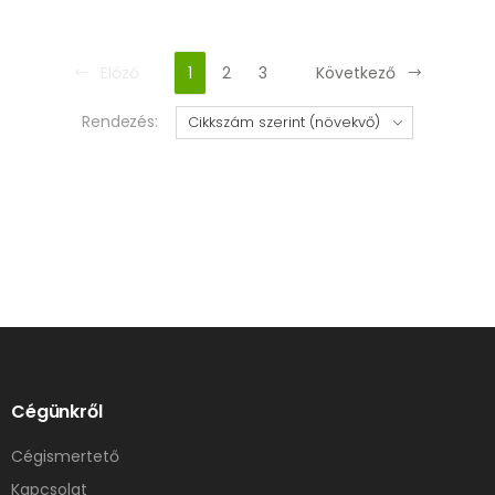
Előző
1
2
3
Következő
Rendezés:
Cégünkről
Cégismertető
Kapcsolat