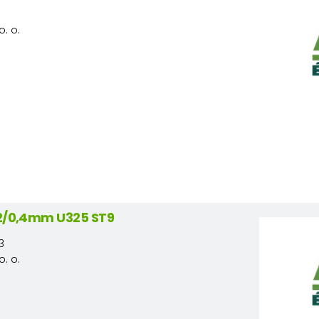
3
o. o.
22/0,4mm U325 ST9
3
o. o.