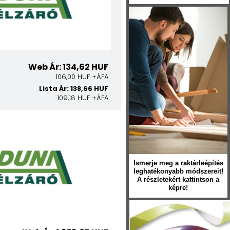
Web Ár: 134,62 HUF
106,00 HUF +ÁFA
Lista Ár: 138,66 HUF
109,18 HUF +ÁFA
Ismerje meg a raktárleépítés
leghatékonyabb módszereit!
A részletekért kattintson a
képre!