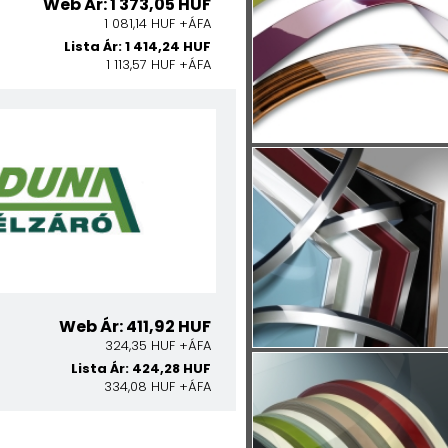
Web Ár: 1 373,05 HUF
1 081,14 HUF +ÁFA
Lista Ár: 1 414,24 HUF
1 113,57 HUF +ÁFA
Web Ár: 411,92 HUF
324,35 HUF +ÁFA
Lista Ár: 424,28 HUF
334,08 HUF +ÁFA