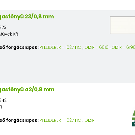
gasfényű 23/0,8 mm
823
Művek Kft.
edő forgácslapok:
PFLEIDERER - 1027 HG
,
GIZIR - 6010
,
GIZIR - 619
agasfényű 42/0,8 mm
842
t.
edő forgácslapok:
PFLEIDERER - 1027 HG
,
GIZIR -