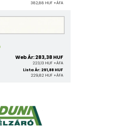
382,88 HUF +ÁFA
0
Web Ár: 283,38 HUF
223,13 HUF +ÁFA
Lista Ár: 291,88 HUF
229,82 HUF +ÁFA