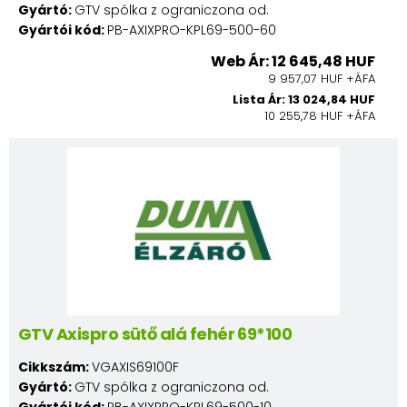
Gyártó:
GTV spólka z ograniczona od.
Gyártói kód:
PB-AXIXPRO-KPL69-500-60
Web Ár: 12 645,48 HUF
9 957,07 HUF +ÁFA
Lista Ár: 13 024,84 HUF
10 255,78 HUF +ÁFA
GTV Axispro sütő alá fehér 69*100
Cikkszám:
VGAXIS69100F
Gyártó:
GTV spólka z ograniczona od.
Gyártói kód:
PB-AXIXPRO-KPL69-500-10