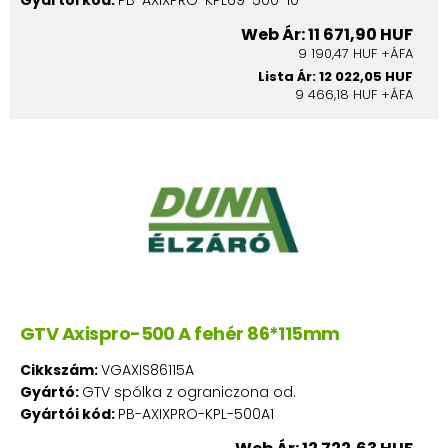
Web Ár: 11 671,90 HUF
9 190,47 HUF +ÁFA
Lista Ár: 12 022,05 HUF
9 466,18 HUF +ÁFA
GTV Axispro-500 A fehér 86*115mm
Cikkszám:
VGAXIS86115A
Gyártó:
GTV spólka z ograniczona od.
Gyártói kód:
PB-AXIXPRO-KPL-500A1