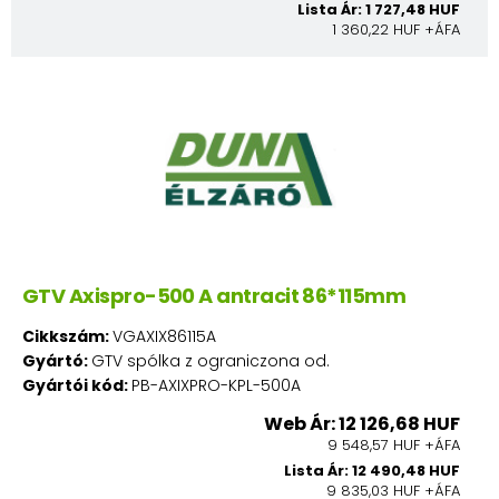
Lista Ár: 1 727,48 HUF
1 360,22 HUF +ÁFA
GTV Axispro-500 A antracit 86*115mm
Cikkszám:
VGAXIX86115A
Gyártó:
GTV spólka z ograniczona od.
Gyártói kód:
PB-AXIXPRO-KPL-500A
Web Ár: 12 126,68 HUF
9 548,57 HUF +ÁFA
Lista Ár: 12 490,48 HUF
9 835,03 HUF +ÁFA