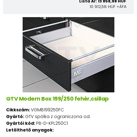
Lista Ár: 13 858,98 HUF
10 912,58 HUF +ÁFA
GTV Modern Box 199/250 fehér,csillap
Cikkszám:
VGMB199250FC
Gyártó:
GTV spólka z ograniczona od.
Gyártói kód:
PB-D-KPL250C1
Letölthető anyagok: