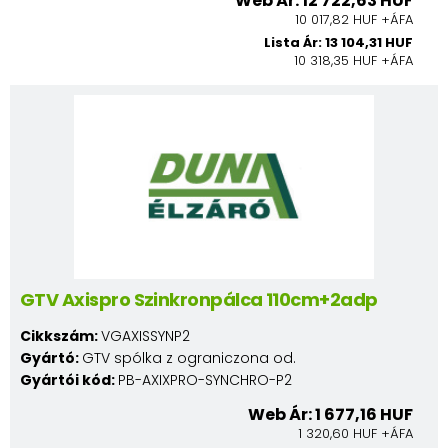
Web Ár: 12 722,63 HUF
10 017,82 HUF +ÁFA
Lista Ár: 13 104,31 HUF
10 318,35 HUF +ÁFA
GTV Axispro Szinkronpálca 110cm+2adp
Cikkszám:
VGAXISSYNP2
Gyártó:
GTV spólka z ograniczona od.
Gyártói kód:
PB-AXIXPRO-SYNCHRO-P2
Web Ár: 1 677,16 HUF
1 320,60 HUF +ÁFA