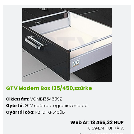
GTV Modern Box 135/450,szürke
Cikkszám:
VGMB135450SZ
Gyártó:
GTV spólka z ograniczona od.
Gyártói kód:
PB-D-KPL450B
Web Ár: 13 455,32 HUF
10 594,74 HUF +ÁFA