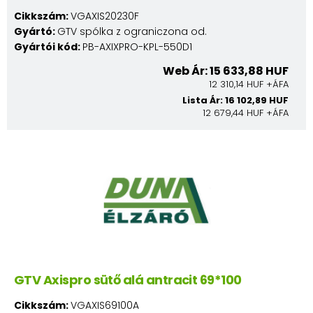
Cikkszám:
VGAXIS20230F
Gyártó:
GTV spólka z ograniczona od.
Gyártói kód:
PB-AXIXPRO-KPL-550D1
Web Ár: 15 633,88 HUF
12 310,14 HUF +ÁFA
Lista Ár: 16 102,89 HUF
12 679,44 HUF +ÁFA
GTV Axispro sütő alá antracit 69*100
Cikkszám:
VGAXIS69100A