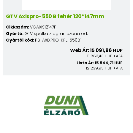
GTV Axispro-550 B fehér 120*147mm
Cikkszám:
VGAXIS12147F
Gyártó:
GTV spólka z ograniczona od.
Gyártói kód:
PB-AXIXPRO-KPL-550B1
Web Ár: 15 091,96 HUF
11 883,43 HUF +ÁFA
Lista Ár: 15 544,71 HUF
12 239,93 HUF +ÁFA