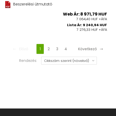
Beszerelési útmutató
Web Ár: 8 971,79 HUF
7 064,40 HUF +ÁFA
Lista Ár: 9 240,94 HUF
7 276,33 HUF +ÁFA
Előző
1
2
3
4
Következő
Rendezés: