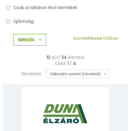
Csak a raktáron lévő termékek
Újdonság
Szűrőfeltételek törlése
KERESÉS
10
a(z)
34
elemből
Oldal:
1
/
4
Rendezés: