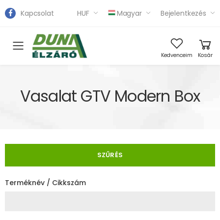
Kapcsolat
HUF
Magyar
Bejelentkezés
Toggle mobile menu
Kedvenceim
Kosár
Vasalat GTV Modern Box
SZŰRÉS
Terméknév / Cikkszám