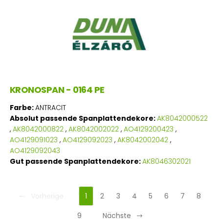
KRONOSPAN - 0164 PE
Farbe:
ANTRACIT
Absolut passende Spanplattendekore:
AK8042000522
,
AK8042000822
,
AK8042002022
,
AO4129200423
,
AO4129091023
,
AO4129092023
,
AK8042002042
,
AO4129092043
Gut passende Spanplattendekore:
AK8046302021
Vorherige
1
2
3
4
5
6
7
8
9
Nächste