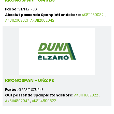
Farbe:
SIMPLY RED
Absolut passende Spanplattendekore:
AK8112600821
,
AK8112602021
,
AK8112602042
KRONOSPAN - 0162 PE
Farbe:
GRAFIT SZÜRKE
Gut passende Spanplattendekore:
AK8114802022
,
AK8114802042
,
AK8114800522