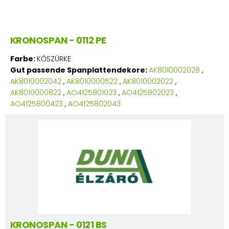
KRONOSPAN - 0112 PE
Farbe:
KŐSZÜRKE
Gut passende Spanplattendekore:
AK8010002028
,
AK8010002042
,
AK8010000522
,
AK8010002022
,
AK8010000822
,
AO4125801023
,
AO4125802023
,
AO4125800423
,
AO4125802043
KRONOSPAN - 0121 BS