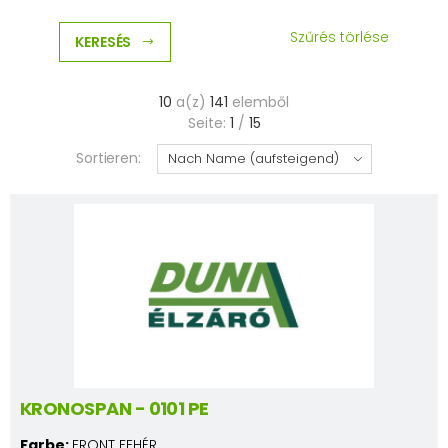
Szűrés törlése
KERESÉS
10
a(z)
141
elemből
Seite:
1
/
15
Sortieren:
KRONOSPAN - 0101 PE
Farbe:
FRONT FEHÉR