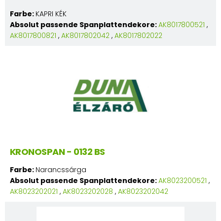
Farbe:
KAPRI KÉK
Absolut passende Spanplattendekore:
AK8017800521
,
AK8017800821
,
AK8017802042
,
AK8017802022
KRONOSPAN - 0132 BS
Farbe:
Narancssárga
Absolut passende Spanplattendekore:
AK8023200521
,
AK8023202021
,
AK8023202028
,
AK8023202042