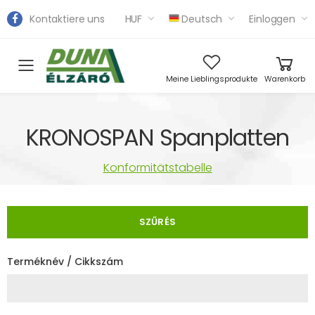
Kontaktiere uns
HUF
Deutsch
Einloggen
Toggle mobile menu
Meine Lieblingsprodukte
Warenkorb
KRONOSPAN Spanplatten
Konformitätstabelle
SZŰRÉS
Terméknév / Cikkszám