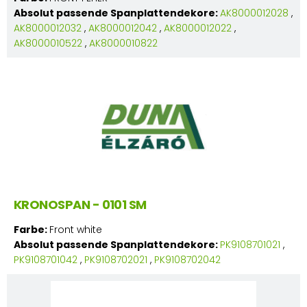
Absolut passende Spanplattendekore:
AK8000012028
,
AK8000012032
,
AK8000012042
,
AK8000012022
,
AK8000010522
,
AK8000010822
KRONOSPAN - 0101 SM
Farbe:
Front white
Absolut passende Spanplattendekore:
PK9108701021
,
PK9108701042
,
PK9108702021
,
PK9108702042