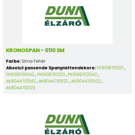
KRONOSPAN - 0110 SM
Farbe:
Sima Fehér
Absolut passende Spanplattendekore:
PK9108701021
,
PK9108701042
,
PK9108702021
,
PK9108702042
,
AK8044712042
,
AK8044710822
,
AK8044710522
,
AK8044712022