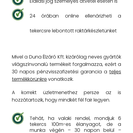
Elállási jog személyes átvétel esetén is
24 órában online ellenőrizheti a
tekercsre lebontott raktárkészletünket
Mivel a Duna Élzáró Kft. kizárólag neves gyártók
világszínvonalú termékeit forgalmazza, ezért a
30 napos pénzvisszafizetési garancia a
teljes
termékkörünkre
vonatkozik.
A korrekt üzletmenethez persze az is
hozzátartozik, hogy mindkét fél fair legyen.
Tehát, ha valaki rendel, mondjuk 6
tekercs 100m-es élanyagot, de a
munka végén – 30 napon belül –