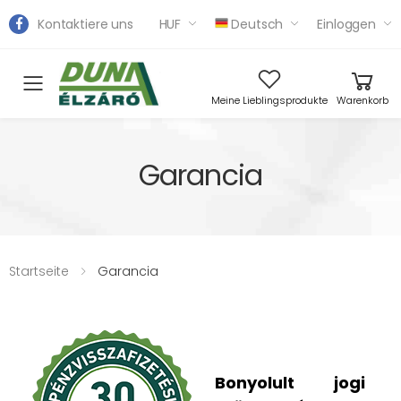
Kontaktiere uns
HUF
Deutsch
Einloggen
Toggle mobile menu
Meine Lieblingsprodukte
Warenkorb
Garancia
Startseite
Garancia
Bonyolult jogi