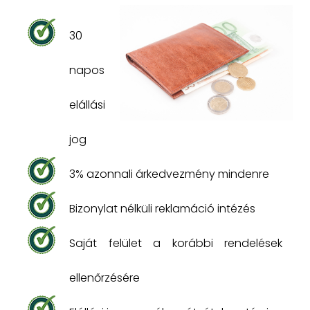
30
napos
elállási
jog
3% azonnali árkedvezmény mindenre
Bizonylat nélküli reklamáció intézés
Saját felület a korábbi rendelések
ellenőrzésére