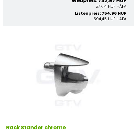
Webpreis: 732,97 HUF
577,14 HUF +ÁFA
Listenpreis: 754,96 HUF
594,45 HUF +ÁFA
Rack Stander chrome