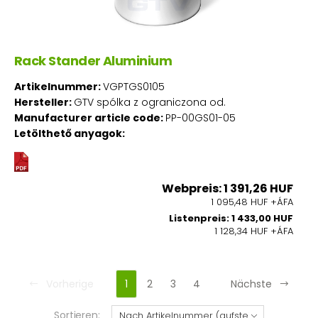
Rack Stander Aluminium
Artikelnummer:
VGPTGS0105
Hersteller:
GTV spólka z ograniczona od.
Manufacturer article code:
PP-00GS01-05
Letölthető anyagok:
Webpreis: 1 391,26 HUF
1 095,48 HUF +ÁFA
Listenpreis: 1 433,00 HUF
1 128,34 HUF +ÁFA
Vorherige
1
2
3
4
Nächste
Sortieren: