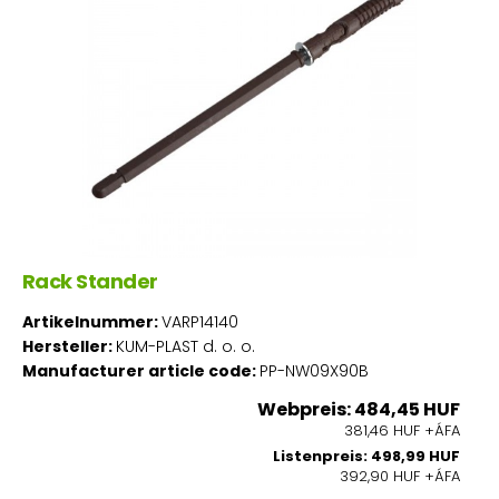
Rack Stander
Artikelnummer:
VARP14140
Hersteller:
KUM-PLAST d. o. o.
Manufacturer article code:
PP-NW09X90B
Webpreis: 484,45 HUF
381,46 HUF +ÁFA
Listenpreis: 498,99 HUF
392,90 HUF +ÁFA