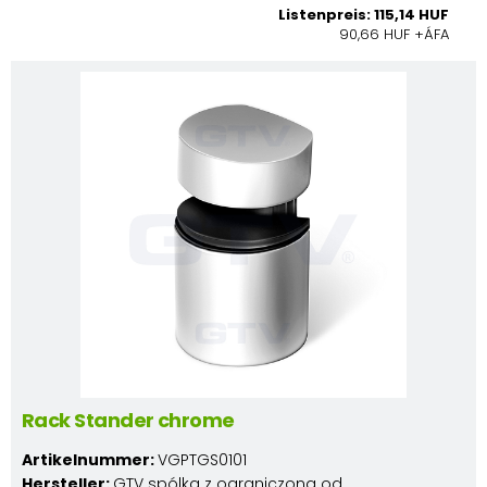
Listenpreis: 115,14 HUF
90,66 HUF +ÁFA
Rack Stander chrome
Artikelnummer:
VGPTGS0101
Hersteller:
GTV spólka z ograniczona od.