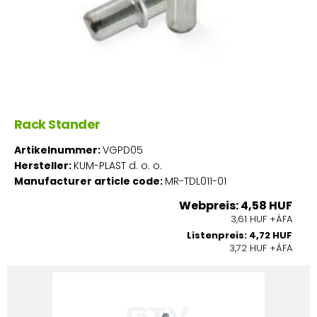
Rack Stander
Artikelnummer:
VGPD05
Hersteller:
KUM-PLAST d. o. o.
Manufacturer article code:
MR-TDL011-01
Webpreis: 4,58 HUF
3,61 HUF +ÁFA
Listenpreis: 4,72 HUF
3,72 HUF +ÁFA