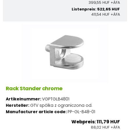
399,55 HUF +ÁFA
Listenpreis: 522,65 HUF
411,54 HUF +ÁFA
Rack Stander chrome
Artikelnummer:
VGPTGLB4801
Hersteller:
GTV spólka z ograniczona od.
Manufacturer article code:
PP-GL-B48-01
Webpreis: 111,79 HUF
88,02 HUF +ÁFA