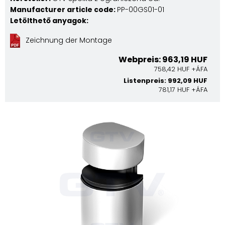
Manufacturer article code:
PP-00GS01-01
Letölthető anyagok:
Zeichnung der Montage
Webpreis: 963,19 HUF
758,42 HUF +ÁFA
Listenpreis: 992,09 HUF
781,17 HUF +ÁFA