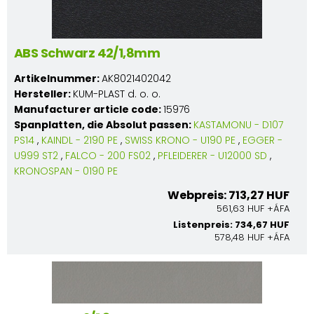
ABS Schwarz 42/1,8mm
Artikelnummer:
AK8021402042
Hersteller:
KUM-PLAST d. o. o.
Manufacturer article code:
15976
Spanplatten, die Absolut passen:
KASTAMONU - D107
PS14
,
KAINDL - 2190 PE
,
SWISS KRONO - U190 PE
,
EGGER -
U999 ST2
,
FALCO - 200 FS02
,
PFLEIDERER - U12000 SD
,
KRONOSPAN - 0190 PE
Webpreis: 713,27 HUF
561,63 HUF +ÁFA
Listenpreis: 734,67 HUF
578,48 HUF +ÁFA