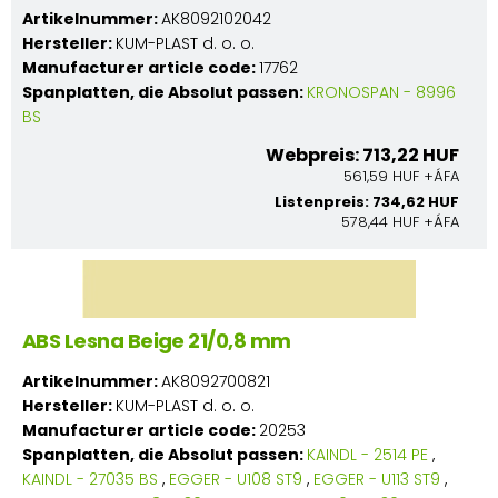
Artikelnummer:
AK8092102042
Hersteller:
KUM-PLAST d. o. o.
Manufacturer article code:
17762
Spanplatten, die Absolut passen:
KRONOSPAN - 8996
BS
Webpreis: 713,22 HUF
561,59 HUF +ÁFA
Listenpreis: 734,62 HUF
578,44 HUF +ÁFA
ABS Lesna Beige 21/0,8 mm
Artikelnummer:
AK8092700821
Hersteller:
KUM-PLAST d. o. o.
Manufacturer article code:
20253
Spanplatten, die Absolut passen:
KAINDL - 2514 PE
,
KAINDL - 27035 BS
,
EGGER - U108 ST9
,
EGGER - U113 ST9
,