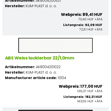
Artikelnummer:
AK8004200521
Hersteller:
KUM-PLAST d. o. o.
Webpreis: 89,41 HUF
70,40 HUF +ÁFA
Listenpreis: 92,09 HUF
72,51 HUF +ÁFA
ABS Weiss lackierbar 22/1,0mm
Artikelnummer:
AK8004201022
Hersteller:
KUM-PLAST d. o. o.
Manufacturer article code:
11304
Webpreis: 177,00 HUF
139,37 HUF +ÁFA
Listenpreis: 182,31 HUF
143,55 HUF +ÁFA