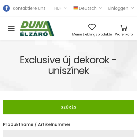
Kontaktiere uns
HUF
Deutsch
Einloggen
Toggle mobile menu
Meine Lieblingsprodukte
Warenkorb
Exclusive új dekorok -
uniszínek
SZŰRÉS
Produktname / Artikelnummer