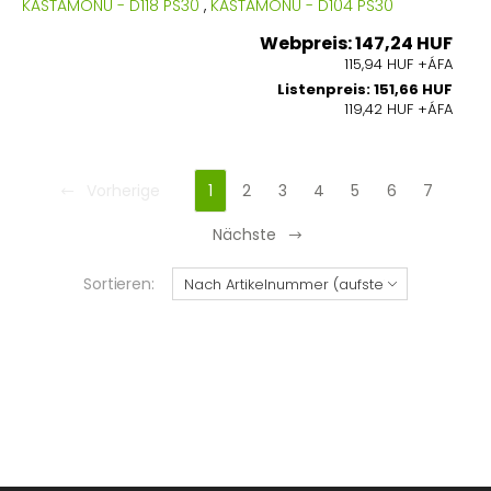
KASTAMONU - D118 PS30
,
KASTAMONU - D104 PS30
Webpreis: 147,24 HUF
115,94 HUF +ÁFA
Listenpreis: 151,66 HUF
119,42 HUF +ÁFA
Vorherige
1
2
3
4
5
6
7
Nächste
Sortieren: