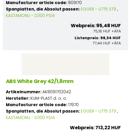
Manufacturer article code:
809170
Spanplatten, die Absolut passen:
EGGER - U775 ST9
,
KASTAMONU - D300 PS14
Webpreis: 95,48 HUF
75,18 HUF +ÁFA
Listenpreis: 98,34 HUF
77,44 HUF +ÁFA
ABS White Grey 42/1,8mm
Artikelnummer:
AK8091702042
Hersteller:
KUM-PLAST d. o. o.
Manufacturer article code:
17670
Spanplatten, die Absolut passen:
EGGER - U775 ST9
,
KASTAMONU - D300 PS14
Webpreis: 713,22 HUF