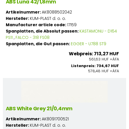
ABS Luna 42/1,8mm
Artikelnummer:
AK8088502042
Hersteller:
KUM-PLAST d. o. o.
Manufacturer article code:
17159
Spanplatten, die Absolut passen:
KASTAMONU - D164
PS11
,
FALCO - 318 FS08
Spanplatten, die Gut passen:
EGGER - U788 ST9
Webpreis: 713,27 HUF
561,63 HUF +ÁFA
Listenpreis: 734,67 HUF
578,48 HUF +ÁFA
ABS White Grey 21/0,4mm
Artikelnummer:
AK8091700521
Hersteller:
KUM-PLAST d. o. o.