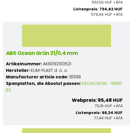
561,59 HUF +ÁFA
Listenpreis: 734,62 HUF
578,44 HUF +ÁFA
ABS Ozean Grün 21/0,4 mm
Artikelnummer:
AK8092100521
Hersteller:
KUM-PLAST d. o. o.
Manufacturer article code:
18398
Spanplatten, die Absolut passen:
KRONOSPAN - 8996
BS
Webpreis: 95,48 HUF
75,18 HUF +ÁFA
Listenpreis: 98,34 HUF
77,44 HUF +ÁFA