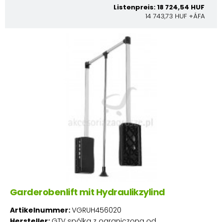
Listenpreis: 18 724,54 HUF
14 743,73 HUF +ÁFA
Garderobenlift mit Hydraulikzylind
Artikelnummer:
VGRUH456020
Hersteller:
GTV spólka z ograniczona od.