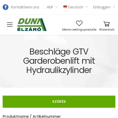
Kontaktiere uns
HUF
Deutsch
Einloggen
Toggle mobile menu
Meine Lieblingsprodukte
Warenkorb
Beschläge GTV
Garderobenlift mit
Hydraulikzylinder
SZŰRÉS
Produktname / Artikelnummer