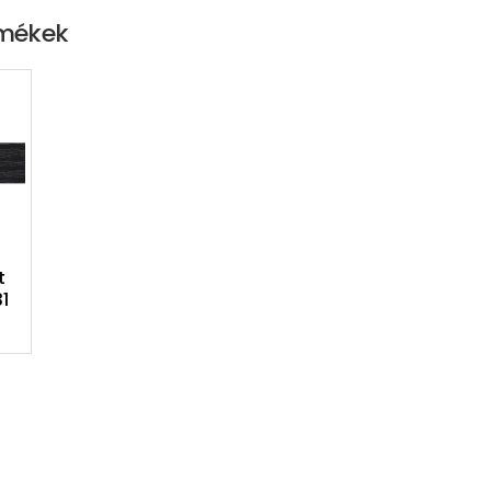
rmékek
t
1