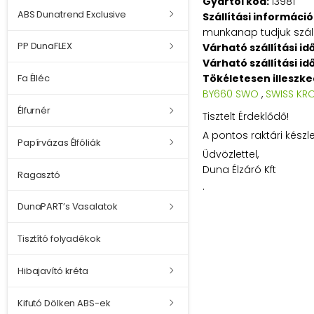
Gyártói kód:
13981
ABS Dunatrend Exclusive
Szállítási információ
munkanap tudjuk szállí
PP DunaFLEX
Várható szállítási id
Várható szállítási id
Tökéletesen illeszk
Fa Élléc
BY660 SWO
,
SWISS KRO
Élfurnér
Tisztelt Érdeklődő!
A pontos raktári készl
Papírvázas Élfóliák
Üdvözlettel,
Duna Élzáró Kft
Ragasztó
.
DunaPART’s Vasalatok
Tisztító folyadékok
Hibajavító kréta
Kifutó Dölken ABS-ek