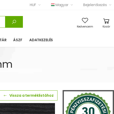
HUF
Magyar
Bejelentkezés
Kedvenceim
Kosár
TÁR
ÁSZF
ADATKEZELÉS
8mm
Vissza a terméklistához