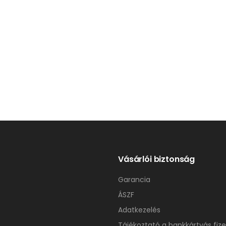
Vásárlói biztonság
Garancia
ÁSZF
Adatkezelés
Tájékoztató a bankkártyás fize