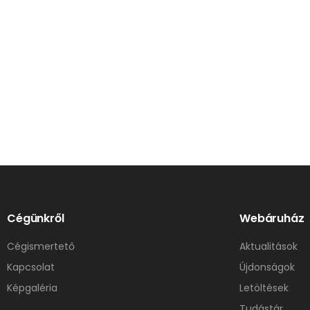
Cégünkről
Webáruház
Cégismertető
Aktualitások
Kapcsolat
Újdonságok
Képgaléria
Letöltések
Tudástár