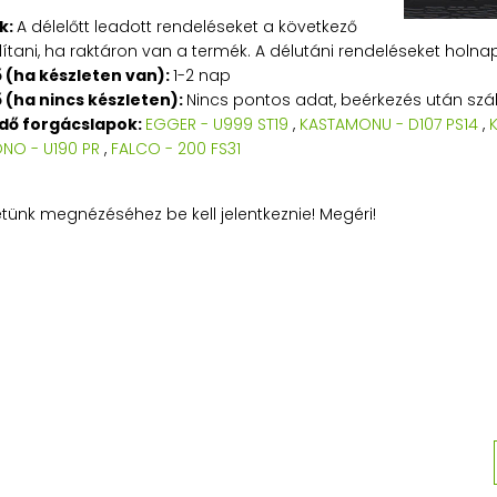
k:
A délelőtt leadott rendeléseket a következő
tani, ha raktáron van a termék. A délutáni rendeléseket holnapu
ő (ha készleten van):
1-2 nap
ő (ha nincs készleten):
Nincs pontos adat, beérkezés után száll
edő forgácslapok:
EGGER - U999 ST19
,
KASTAMONU - D107 PS14
,
NO - U190 PR
,
FALCO - 200 FS31
etünk megnézéséhez be kell jelentkeznie! Megéri!