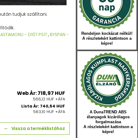
tán tudjuk szállítani.
ítódik.
Rendeljen kockázat nélkül!
KASTAMONU - D107 PS17
,
BYSPAN -
A részletekért kattintson a
képre!
Web Ár: 718,97 HUF
566,12 HUF +ÁFA
Lista Ár: 740,54 HUF
583,10 HUF +ÁFA
A DunaTREND ABS
élanyagok kizárólagos
forgalmazása
A részletekért kattintson a
Vissza a terméklistához
képre!