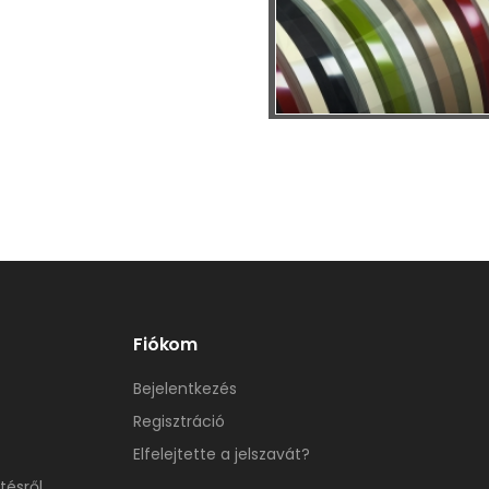
Fiókom
Bejelentkezés
Regisztráció
Elfelejtette a jelszavát?
tésről