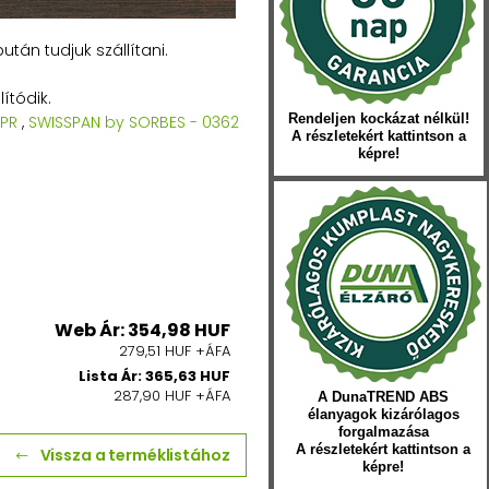
tán tudjuk szállítani.
ítódik.
Rendeljen kockázat nélkül!
 PR
,
SWISSPAN by SORBES - 0362
A részletekért kattintson a
képre!
Web Ár: 354,98 HUF
279,51 HUF +ÁFA
Lista Ár: 365,63 HUF
287,90 HUF +ÁFA
A DunaTREND ABS
élanyagok kizárólagos
forgalmazása
A részletekért kattintson a
Vissza a terméklistához
képre!