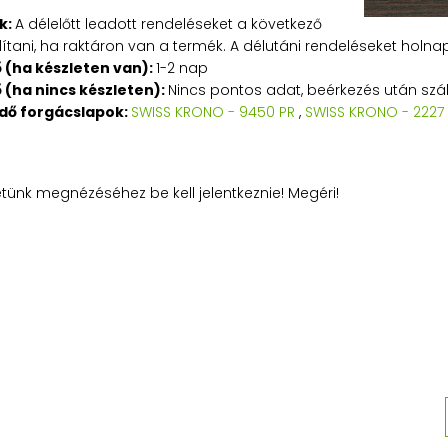
k:
A délelőtt leadott rendeléseket a következő
tani, ha raktáron van a termék. A délutáni rendeléseket holnapu
ő (ha készleten van):
1-2 nap
ő (ha nincs készleten):
Nincs pontos adat, beérkezés után száll
edő forgácslapok:
SWISS KRONO - 9450 PR
,
SWISS KRONO - 2227
etünk megnézéséhez be kell jelentkeznie! Megéri!