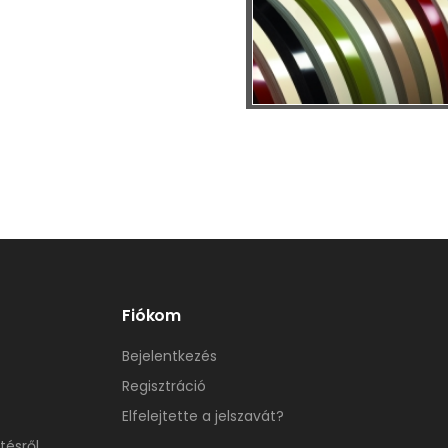
Fiókom
Bejelentkezés
Regisztráció
Elfelejtette a jelszavát?
tésről