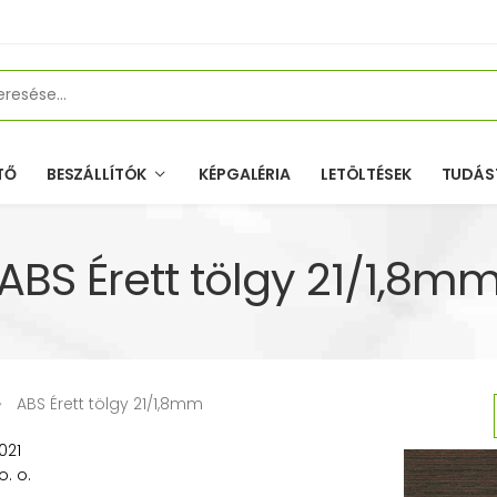
TŐ
BESZÁLLÍTÓK
KÉPGALÉRIA
LETÖLTÉSEK
TUDÁS
ABS Érett tölgy 21/1,8m
ABS Érett tölgy 21/1,8mm
021
o. o.