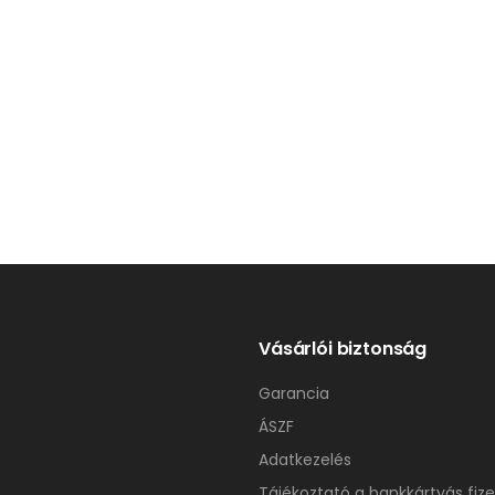
Vásárlói biztonság
Garancia
ÁSZF
Adatkezelés
Tájékoztató a bankkártyás fize