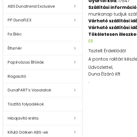
Gyártói kód:
17547
ABS Dunatrend Exclusive
Szállítási információ
munkanap tudjuk szállí
PP DunaFLEX
Várható szállítási id
Várható szállítási id
Tökéletesen illeszk
Fa Élléc
ER
Élfurnér
Tisztelt Érdeklődő!
A pontos raktári készl
Papírvázas Élfóliák
Üdvözlettel,
Duna Élzáró Kft
Ragasztó
.
DunaPART’s Vasalatok
Tisztító folyadékok
Hibajavító kréta
Kifutó Dölken ABS-ek