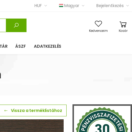
HUF
Magyar
Bejelentkezés
Kedvenceim
Kosár
TÁR
ÁSZF
ADATKEZELÉS
m
Vissza a terméklistához