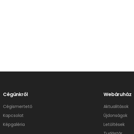
Cégünkről
Webáruház
Cégismertető
Aktualitások
Kapcsolat
Újdonságok
Képgaléria
Letöltések
Tudástár