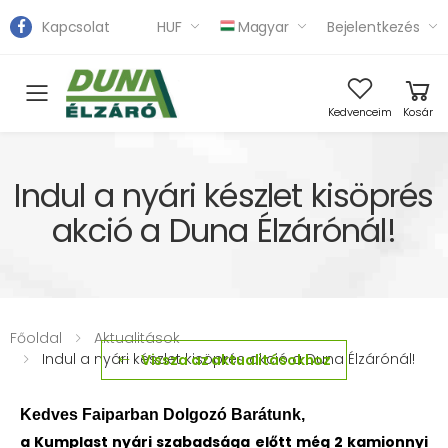
Kapcsolat
HUF
Magyar
Bejelentkezés
Toggle mobile menu
Kedvenceim
Kosár
Indul a nyári készlet kisöprés
akció a Duna Élzárónál!
Főoldal
Aktualitások
Indul a nyári készlet kisöprés akció a Duna Élzárónál!
Vissza az aktualitásokhoz
Kedves Faiparban Dolgozó Barátunk,
a
Kumplast nyári szabadsága előtt még 2 kamionnyi