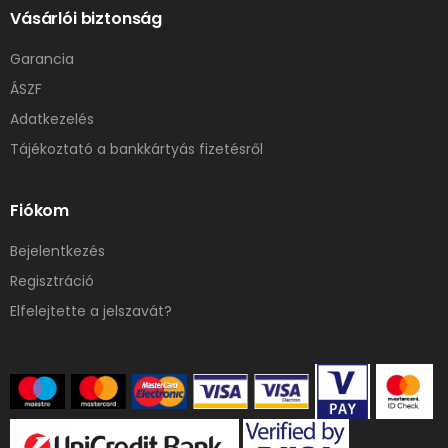
Vásárlói biztonság
Garancia
ÁSZF
Adatkezelés
Tájékoztató a bankkártyás fizetésről
Fiókom
Bejelentkezés
Regisztráció
Elfelejtette a jelszavát?