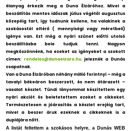
élanyag érkezik meg a Duna Élzáróhoz. Mivel a
beszállítás mentes időszak július végétől augusztus
közepéig tart, így tudnunk kellene, ha valakinek a
szokásostól eltérő ( mennyiségi vagy méretbeli)
igénye van. Ezt még a nyári szünet előtti utolsó
beszállításba bele tudjuk tenni. Nagyon
megköszönnénk, ha ezeket az igényeket a szokott
címen:
rendeles@dunaelzaro.hu
jeleznék a Dunás
csapatnak.
Van a Duna Élzáróban néhány millió forintnyi – még a
tavalyi békeáron beszerzett, és nem átárazott –
vasalat készlet.
Tündi lányommal készítettem egy
nyári akciót és beletetettem ezeket a cikkeket.
Természetesen a jóárasítás a készlet erejéig tart,
mivel a beszer áruk ezeknek a cikkeknek is a
duplájára nőtt.
A listát feltettem a szokásos helyre, a Dunás WEB