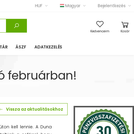
HUF
Magyar
Bejelentkezés
Kedvenceim
Kosár
TÁR
ÁSZF
ADATKEZELÉS
ió februárban!
Vissza az aktualitásokhoz
úton kell lennie. A Duna