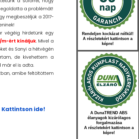
teltünk a sofőrrel, hogy
egoldotta a problémát!
hogy megbeszéljük a 2017-
eninek!
r végéig hirdetünk egy
Rendeljen kockázat nélkül!
A részletekért kattintson a
t/m-ért kínáljuk
. Mivel a
képre!
őket és Sanyi a hétvégén
írtam, de kivehettem a
 már el is adta.
an, amibe feltöltöttem
Kattintson ide!
:
A DunaTREND ABS
élanyagok kizárólagos
forgalmazása
A részletekért kattintson a
képre!