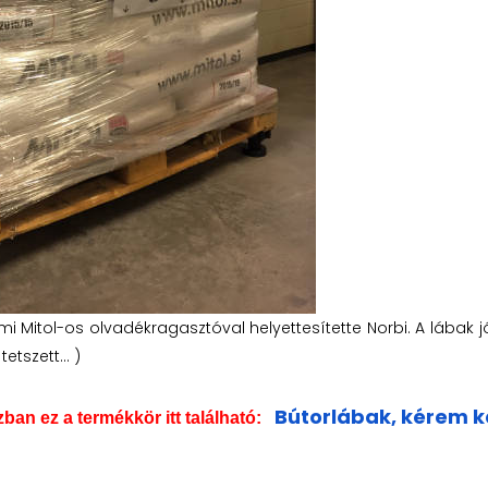
i Mitol-os olvadékragasztóval helyettesítette Norbi. A lábak jó
tszett... )
Bútorlábak, kérem ka
an ez a termékkör itt található: