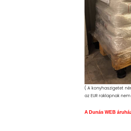
( A konyhaszigetet ném
az EUR raklapnak nem te
A Dunás WEB áruházb