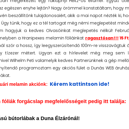
an megérkezett egy raklapnyi Heitz-os élfurnér. Együtt ötle
az egészen enyhe lejtőn? Nagy örömmel konstatáltam, hogy m
ovén beszállítónk tulajdonosaiért, akik a mai napot nézték ki, 
. Úgy tűnik, hogy ez a tél tartogat még némi meglepetést mind
m hagyjuk a kedves Olvasóinkat meglepetés nélkül! Februá
 melyben a Hranipexes melamin fóliáinkat
ragasztósan!!!
15 F
knál szór a hossz, így leegyszerűsítendő 100m-re visszavágtuk 
ny tízezer métert. Ugyan ezt a hírlevelet még meg sem 
mivel Wilhelm Peti valamelyik kedves Partnerünknek a gép mellől
yítendő programoztam egy akciós fület a Dunás WEB áruházb
iákat.
Kérem kattintson ide!
bruári melamin akciónk:
fóliák forgácslap megfelelősségeit pedig itt találja
ású bútorlábak a Duna Élzárónál!