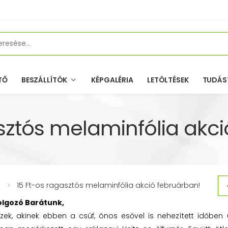
TŐ
BESZÁLLÍTÓK
KÉPGALÉRIA
LETÖLTÉSEK
TUDÁS
sztós melaminfólia akc
k
15 Ft-os ragasztós melaminfólia akció februárban!
olgozó Barátunk,
zek, akinek ebben a csúf, ónos esővel is nehezített időben 