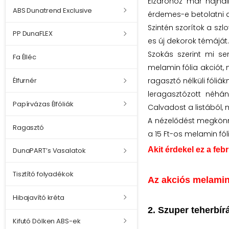
Élzáróhoz már hajnalb
ABS Dunatrend Exclusive
érdemes-e betolatni 
Szintén szorítok a szl
PP DunaFLEX
es új dekorok témáját
Szokás szerint mi se
Fa Élléc
melamin fólia akciót,
ragasztó nélküli fóliá
Élfurnér
leragasztózott néhá
Papírvázas Élfóliák
Calvadost a listából, 
A nézelődést megkönn
Ragasztó
a 15 Ft-os melamin fól
Akit érdekel ez a fe
DunaPART’s Vasalatok
Tisztító folyadékok
Az akciós melamin 
Hibajavító kréta
2. Szuper teherbír
Kifutó Dölken ABS-ek