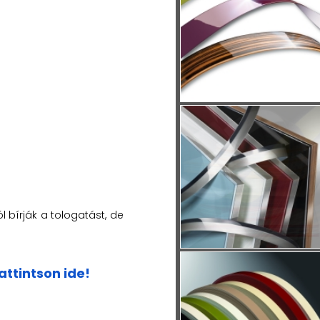
l bírják a tologatást, de
ttintson ide!