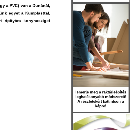
vagy a PVC) van a Dunánál,
tünk egyet a Kumplasttal,
t ripityára konyhasziget
Ismerje meg a raktárleépítés
leghatékonyabb módszereit!
A részletekért kattintson a
képre!