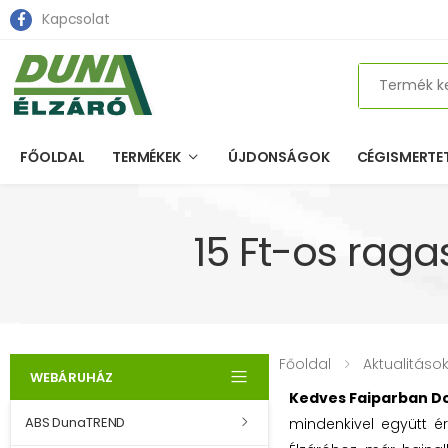
Kapcsolat
Search
FŐOLDAL
TERMÉKEK
ÚJDONSÁGOK
CÉGISMERTE
15 Ft-os raga
Főoldal
Aktualitáso
WEBÁRUHÁZ
Kedves Faiparban D
ABS DunaTREND
mindenkivel együtt ér