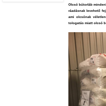
Olcsó bútorláb mindenki
ráadásnak levehető fej
ami olcsónak véletlen
tologatás miatt olcsó 