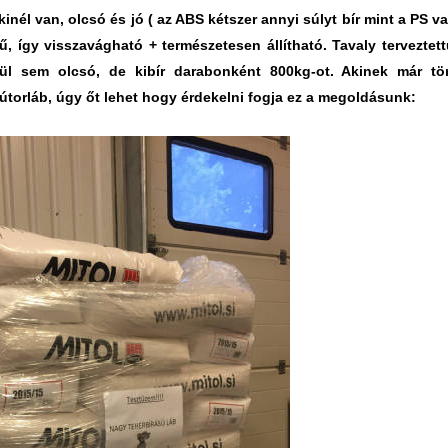
nél van, olcsó és jó ( az ABS kétszer annyi súlyt bír mint a PS 
ű, így visszavágható + természetesen állítható. Tavaly terveztet
ül sem olcsó, de kibír darabonként 800kg-ot. Akinek már tör
bútorláb, úgy őt lehet hogy érdekelni fogja ez a megoldásunk: