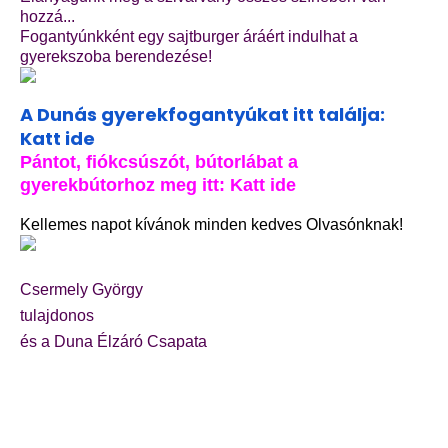
hozzá...
Fogantyúnkként egy sajtburger áráért indulhat a
gyerekszoba berendezése!
A Dunás gyerekfogantyúkat
itt találja:
Katt ide
Pántot, fiókcsúszót, bútorlábat a
gyerekbútorhoz meg itt: Katt ide
Kellemes napot kívánok minden kedves Olvasónknak!
Csermely György
tulajdonos
és a Duna Élzáró Csapata