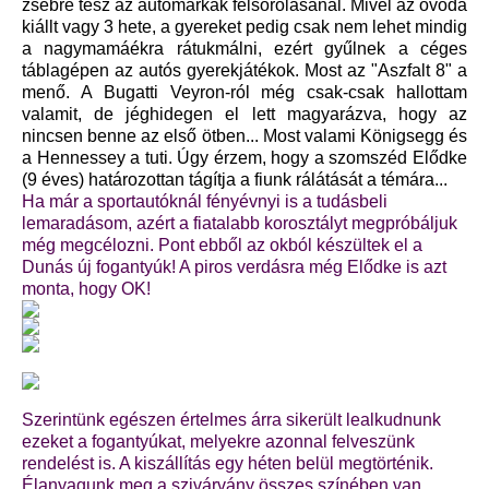
zsebre tesz az autómárkák felsorolásánál. Mivel az óvoda
kiállt vagy 3 hete, a gyereket pedig csak nem lehet mindig
a nagymamáékra rátukmálni, ezért gyűlnek a céges
táblagépen az autós gyerekjátékok. Most az "Aszfalt 8" a
menő. A Bugatti Veyron-ról még csak-csak hallottam
valamit, de jéghidegen el lett magyarázva, hogy az
nincsen benne az első ötben... Most valami Königsegg és
a Hennessey a tuti.
Úgy érzem, hogy a szomszéd Elődke
(9 éves) határozottan tágítja a fiunk rálátását a témára...
Ha már a sportautóknál fényévnyi is a tudásbeli
lemaradásom, azért a fiatalabb korosztályt megpróbáljuk
még megcélozni. Pont ebből az okból készültek el a
Dunás új fogantyúk! A piros verdásra még Elődke is azt
monta, hogy OK!
Szerintünk egészen értelmes árra sikerült lealkudnunk
ezeket a fogantyúkat, melyekre azonnal felveszünk
rendelést is. A kiszállítás egy héten belül megtörténik.
Élanyagunk meg a szivárvány összes színében van