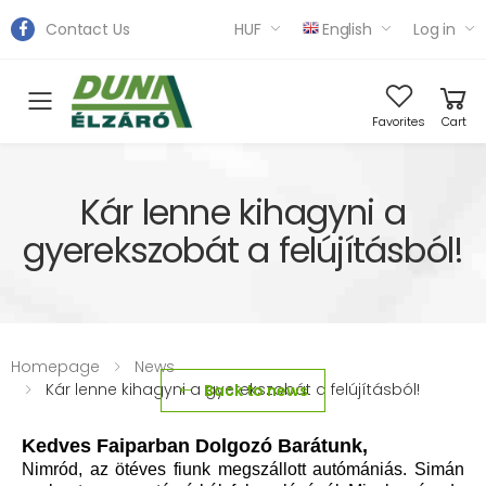
Contact Us
HUF
English
Log in
Toggle mobile menu
Favorites
Cart
Kár lenne kihagyni a
gyerekszobát a felújításból!
Homepage
News
Kár lenne kihagyni a gyerekszobát a felújításból!
Back to news
Kedves Faiparban Dolgozó Barátunk,
Nimród, az ötéves fiunk megszállott autómániás. Simán