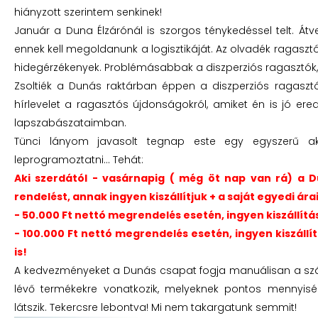
hiányzott szerintem senkinek!
Január a Duna Élzárónál is szorgos ténykedéssel telt. Átv
ennek kell megoldanunk a logisztikáját. Az olvadék ragas
hidegérzékenyek. Problémásabbak a diszperziós ragasztók, m
Zsoltiék a Dunás raktárban éppen a diszperziós ragasztó
hírlevelet a ragasztós újdonságokról, amiket én is jó er
lapszabászataimban.
Tünci lányom javasolt tegnap este egy egyszerű a
leprogramoztatni… Tehát:
Aki szerdától - vasárnapig ( még öt nap van rá) a
rendelést, annak ingyen kiszállítjuk + a saját egyedi á
- 50.000 Ft nettó megrendelés esetén, ingyen kiszállí
- 100.000 Ft nettó megrendelés esetén, ingyen kiszáll
is!
A kedvezményeket a Dunás csapat fogja manuálisan a szá
lévő termékekre vonatkozik, melyeknek pontos mennyis
látszik. Tekercsre lebontva! Mi nem takargatunk semmit!