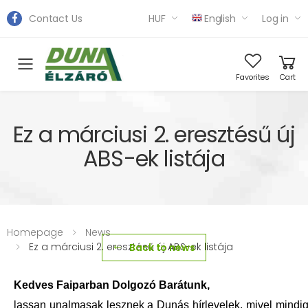
Contact Us
HUF
English
Log in
Toggle mobile menu
Favorites
Cart
Ez a márciusi 2. eresztésű új
ABS-ek listája
Homepage
News
Ez a márciusi 2. eresztésű új ABS-ek listája
Back to news
Kedves Faiparban Dolgozó Barátunk,
lassan unalmasak lesznek a Dunás hírlevelek, mivel mindi