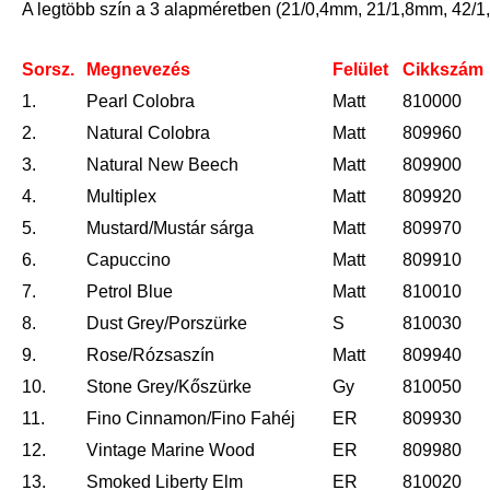
A legtöbb szín a 3 alapméretben (21/0,4mm, 21/1,8mm, 42/1,
Sorsz.
Megnevezés
Felület
Cikkszám
1.
Pearl Colobra
Matt
810000
2.
Natural Colobra
Matt
809960
3.
Natural New Beech
Matt
809900
4.
Multiplex
Matt
809920
5.
Mustard/Mustár sárga
Matt
809970
6.
Capuccino
Matt
809910
7.
Petrol Blue
Matt
810010
8.
Dust Grey/Porszürke
S
810030
9.
Rose/Rózsaszín
Matt
809940
10.
Stone Grey/Kőszürke
Gy
810050
11.
Fino Cinnamon/Fino Fahéj
ER
809930
12.
Vintage Marine Wood
ER
809980
13.
Smoked Liberty Elm
ER
810020