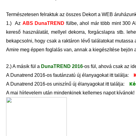
Természetesen felraktuk az összes Dekort a WEB áruházunk
1.) Az
ABS DunaTREND
fülbe, ahol már több mint 300 A
kereső használatát, mellyel dekorra, forgácslapra stb. leh
bekapcsolni, hogy csak a raktáron lévő találatokat mutassa
Amire meg éppen foglalás van, annak a kiegészítése bejön a 
2.) A másik fül a
DunaTREND 2016
-os fül, ahová csak az i
A Dunatrend 2016-os fautánzatú új élanyagokat itt találja:
Ké
A Dunatrend 2016-os uniszínű új élanyagokat itt találja:
A mai hírlevelem után mindenkinek kellemes napot kívánok!