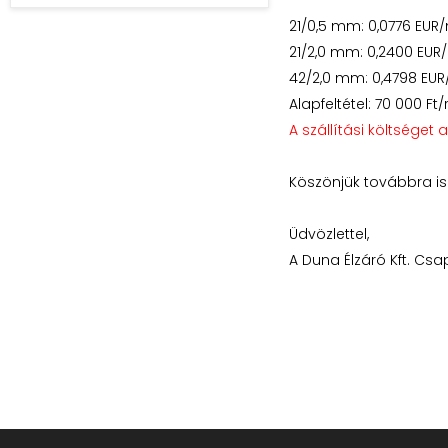
21/0,5 mm: 0,0776 EUR/
21/2,0 mm: 0,2400 EUR
42/2,0 mm: 0,4798 EUR
Alapfeltétel: 70 000 Ft
A szállítási költséget a
Köszönjük továbbra is 
Üdvözlettel,
A Duna Élzáró Kft. Cs