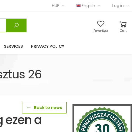
HUF
English
Log in
Favorites
Cart
SERVICES
PRIVACY POLICY
ztus 26
Back to news
g ezen a