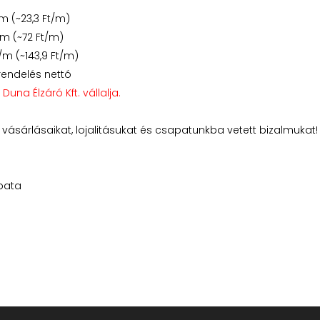
m (~23,3 Ft/m)
/m (~72 Ft/m)
/m (~143,9 Ft/m)
/rendelés nettó
 Duna Élzáró Kft. vállalja.
vásárlásaikat, lojalitásukat és csapatunkba vetett bizalmukat!
apata