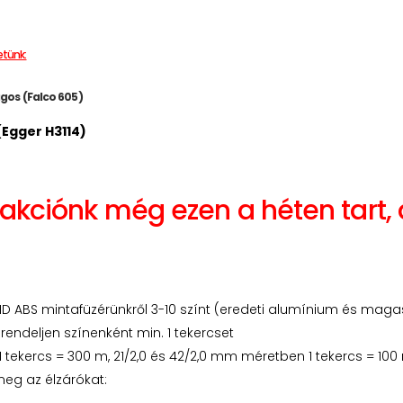
etünk:
gos (Falco 605)
(Egger H3114)
akciónk még ezen a héten tart, 
 ABS mintafüzérünkről 3-10 színt (eredeti alumínium és magasf
endeljen színenként min. 1 tekercset
 tekercs = 300 m, 21/2,0 és 42/2,0 mm méretben 1 tekercs = 100
eg az élzárókat: