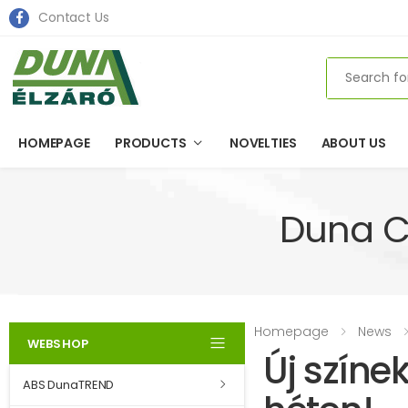
Contact Us
Search
HOMEPAGE
PRODUCTS
NOVELTIES
ABOUT US
Duna C
Homepage
News
WEBSHOP
Új színe
ABS DunaTREND