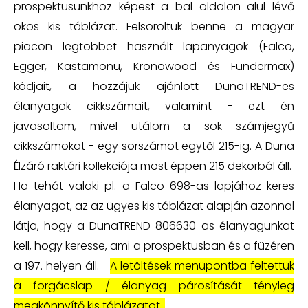
prospektusunkhoz képest a bal oldalon alul lévő
okos kis táblázat. Felsoroltuk benne a magyar
piacon legtöbbet használt lapanyagok (Falco,
Egger, Kastamonu, Kronowood és Fundermax)
kódjait, a hozzájuk ajánlott DunaTREND-es
élanyagok cikkszámait, valamint - ezt én
javasoltam, mivel utálom a sok számjegyű
cikkszámokat - egy sorszámot egytől 215-ig. A Duna
Élzáró raktári kollekciója most éppen 215 dekorból áll.
Ha tehát valaki pl. a Falco 698-as lapjához keres
élanyagot, az az ügyes kis táblázat alapján azonnal
látja, hogy a DunaTREND 806630-as élanyagunkat
kell, hogy keresse, ami a prospektusban és a füzéren
a 197. helyen áll.
A letöltések menüpontba feltettük
a forgácslap / élanyag párosítását tényleg
megkönnyítő kis táblázatot.