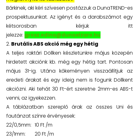
Bárkinek, aki kéri szívesen postázzuk a DunaTREND-es
prospektusunkat. Az igényt és a darabszámot egy
kétsorosban kérjük itt
jelezze:
grosz.edina@dunaelzaro.hu
2.
Brutális ABS akció még egy hétig
A teljes raktári Döllken készletünkre május közepén
hirdetett akciónk kb. még egy hétig tart. Pontosan
május 31-ig. Utána kőkeményen visszaállítjuk az
eredeti árakat és egy ideig nem is fogunk Döllkent
akciózni. Aki tehát 30 Ft-ért szeretne 2mm-es ABS-t
venni, az igyekezzen.
A táblázatban szereplő árak az összes Uni és
fautánzat színre érvényesek:
22/0,5mm:
10 Ft /m
23/1mm:
20 Ft /m