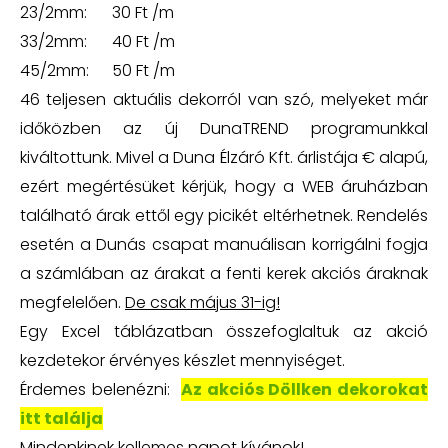
23/2mm:
30 Ft /m
33/2mm:
40 Ft /m
45/2mm:
50 Ft /m
46 teljesen aktuális dekorról van szó, melyeket már
időközben az új DunaTREND programunkkal
kiváltottunk. Mivel a Duna Élzáró Kft. árlistája € alapú,
ezért megértésüket kérjük, hogy a WEB áruházban
található árak ettől egy picikét eltérhetnek. Rendelés
esetén a Dunás csapat manuálisan korrigálni fogja
a számlában az árakat a fenti kerek akciós áraknak
megfelelően.
De csak május 31-ig!
Egy Excel táblázatban összefoglaltuk az akció
kezdetekor érvényes készlet mennyiséget.
Érdemes belenézni:
Az akciós Döllken dekorokat
itt találja
Mindenkinek kellemes napot kívánok!