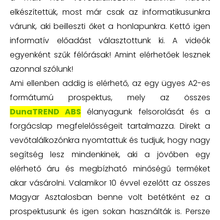
elkészítettük, most már csak az informatikusunkra
várunk, aki beilleszti őket a honlapunkra. Kettő igen
informatív előadást választottunk ki. A videók
egyenként szűk félórásak! Amint elérhetőek lesznek
azonnal szólunk!
Ami ellenben addig is elérhető, az egy ügyes A2-es
formátumú prospektus, mely az összes
DunaTREND ABS
élanyagunk felsorolását és a
forgácslap megfelelősségeit tartalmazza. Direkt a
vevőtalálkozónkra nyomtattuk és tudjuk, hogy nagy
segítség lesz mindenkinek, aki a jövőben egy
elérhető áru és megbízható minőségű terméket
akar vásárolni. Valamikor 10 évvel ezelőtt az összes
Magyar Asztalosban benne volt betétként ez a
prospektusunk és igen sokan használták is. Persze