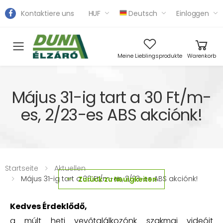
Kontaktiere uns
HUF
Deutsch
Einloggen
Toggle mobile menu
Meine Lieblingsprodukte
Warenkorb
Május 31-ig tart a 30 Ft/m-
es, 2/23-es ABS akciónk!
Startseite
Aktuellen
Május 31-ig tart a 30 Ft/m-es, 2/23-es ABS akciónk!
Zurück zu Neuigkeiten
Kedves Érdeklődő,
a múlt heti vevőtalálkozónk szakmai videóit