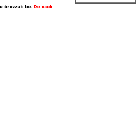
re árazzuk be.
De csak