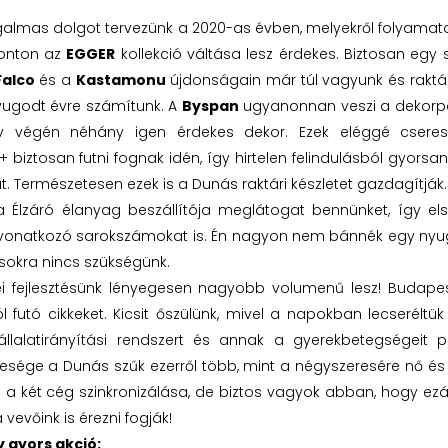
izgalmas dolgot tervezünk a 2020-as évben, melyekről folyama
ronton az
EGGER
kollekció váltása lesz érdekes. Biztosan egy 
Falco
és a
Kastamonu
újdonságain már túl vagyunk és raktár
yugodt évre számítunk. A
Byspan
ugyanonnan veszi a dekorpap
v végén néhány igen érdekes dekor. Ezek eléggé csere
+ biztosan futni fognak idén, így hirtelen felindulásból gyorsa
. Természetesen ezek is a Dunás raktári készletet gazdagítják.
Élzáró élanyag beszállítója meglátogat bennünket, így el
vonatkozó sarokszámokat is. Én nagyon nem bánnék egy nyug
ásokra nincs szükségünk.
ei fejlesztésünk lényegesen nagyobb volumenű lesz! Budape
l futó cikkeket. Kicsit őszülünk, mivel a napokban lecserélt
lalatirányítási rendszert és annak a gyerekbetegségeit pr
esége a Dunás szűk ezerről több, mint a négyszeresére nő és e
a két cég szinkronizálása, de biztos vagyok abban, hogy ezál
vevőink is érezni fogják!
 gyors akció: