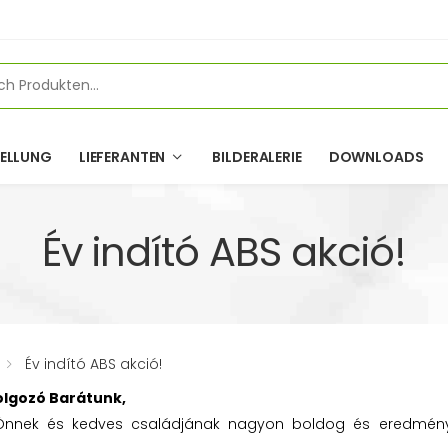
ELLUNG
LIEFERANTEN
BILDERALERIE
DOWNLOADS
Év indító ABS akció!
Év indító ABS akció!
olgozó Barátunk,
k Önnek és kedves családjának nagyon boldog és eredmén