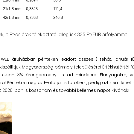
21/0,4 mm
0,1074
36,0
21/1,8 mm
0,3325
111,4
42/1,8 mm
0,7368
246,8
k, a Ft-os árak tájékoztató jellegűek 335 Ft/EUR árfolyammal
EB áruházban pénteken leadott összes ( tehát, január 10.
iszállítjuk Magyarország bármely településére! Értékhatártól 
kusan 3% árengedményt is ad mindenre: Élanyagokra, vas
ra! Péntekre még az E-útdíjat is töröltem, pedig azt nem lehet
t 2020-ban is köszönöm és további kellemes napot kívánok!