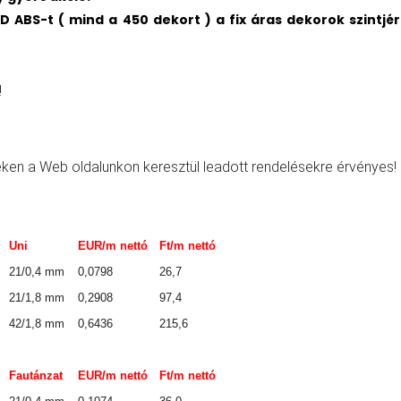
 ABS-t ( mind a 450 dekort ) a fix áras dekorok szintjé
!
eken a Web oldalunkon keresztül leadott rendelésekre érvényes!
Uni
EUR/m nettó
Ft/m nettó
21/0,4 mm
0,0798
26,7
21/1,8 mm
0,2908
97,4
42/1,8 mm
0,6436
215,6
Fautánzat
EUR/m nettó
Ft/m nettó