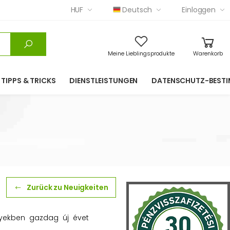
HUF
Deutsch
Einloggen
Meine Lieblingsprodukte
Warenkorb
TIPPS & TRICKS
DIENSTLEISTUNGEN
DATENSCHUTZ-BEST
Zurück zu Neuigkeiten
yekben gazdag új évet