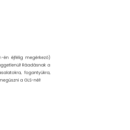
-én éjfélig megérkező)
függetlenül! Ráadásnak a
alatokra, fogantyúkra,
 megúszni a GLS-nél!