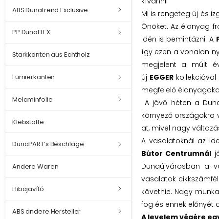
kívánni!
ABS Dunatrend Exclusive
Mi is rengeteg új és 
Önöket. Az élanyag f
PP DunaFLEX
idén is bemintázni. A
így ezen a vonalon n
Starkkanten aus Echtholz
megjelent a múlt é
új
EGGER
kollekcióval 
Furnierkanten
megfelelő élanyagokat
Melaminfolie
A jövő héten a Duna 
környező országokra 
Klebstoffe
at, mivel nagy változ
A vasalatoknál az id
DunaPART’s Beschläge
Bútor Centrumnál
jó
Dunaújvárosban a vál
Andere Waren
vasalatok cikkszámfél
Hibajavító
követnie. Nagy munka 
fog és ennek előnyét a 
ABS andere Hersteller
A levelem végére egy