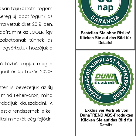
tosan tájékoztatni fogom
sereg új lapot fogunk az
ra vettük őket 2019-ben,
írt, mint az EGGER, így
Bestellen Sie ohne Risiko!
Klicken Sie auf das Bild für
szabatosnak tűnnek az
Details!
n legyártattuk hozzájuk a
ső kézből kapjuk meg a
odt és építkezős 2020-
sten is bevezetjük az
Új
ük mind Fehérváron, mind
óbáljuk kiküszöbölni. A
zt a rendszernek le kell
Exklusiver Vertrieb von
DunaTREND ABS-Produkten
tal mindkét cég fejlődni
Klicken Sie auf das Bild für
Details!