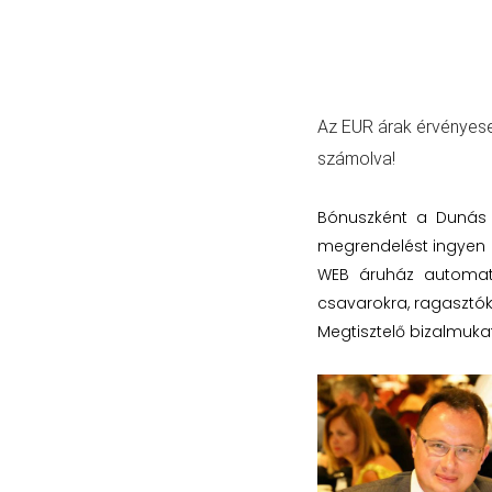
Az EUR árak érvényese
számolva!
Bónuszként a Dunás W
megrendelést ingyen k
WEB áruház automati
csavarokra, ragasztók
Megtisztelő bizalmuka