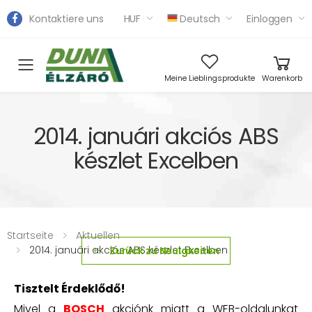
Kontaktiere uns
HUF
Deutsch
Einloggen
Toggle mobile menu
Meine Lieblingsprodukte
Warenkorb
2014. januári akciós ABS
készlet Excelben
Startseite
Aktuellen
2014. januári akciós ABS készlet Excelben
Zurück zu Neuigkeiten
Tisztelt Érdeklődő!
Mivel a
BOSCH
akciónk miatt a WEB-oldalunkat