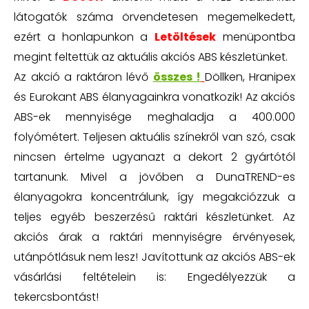
látogatók száma örvendetesen megemelkedett,
ezért a honlapunkon a
Letöltések
menüpontba
megint feltettük az aktuális akciós ABS készletünket.
Az akció a raktáron lévő
összes !
Döllken, Hranipex
és Eurokant ABS élanyagainkra vonatkozik! Az akciós
ABS-ek mennyisége meghaladja a 400.000
folyómétert. Teljesen aktuális színekről van szó, csak
nincsen értelme ugyanazt a dekort 2 gyártótól
tartanunk. Mivel a jövőben a DunaTREND-es
élanyagokra koncentrálunk, így megakciózzuk a
teljes egyéb beszerzésű raktári készletünket. Az
akciós árak a raktári mennyiségre érvényesek,
utánpótlásuk nem lesz! Javítottunk az akciós ABS-ek
vásárlási feltételein is: Engedélyezzük a
tekercsbontást!