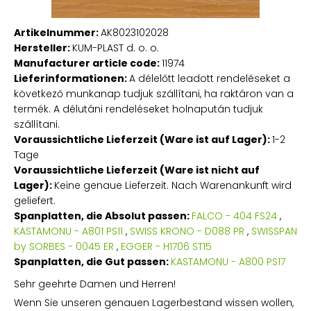
Artikelnummer:
AK8023102028
Hersteller:
KUM-PLAST d. o. o.
Manufacturer article code:
11974
Lieferinformationen:
A délelőtt leadott rendeléseket a
következő munkanap tudjuk szállítani, ha raktáron van a
termék. A délutáni rendeléseket holnapután tudjuk
szállítani.
Voraussichtliche Lieferzeit (Ware ist auf Lager):
1-2
Tage
Voraussichtliche Lieferzeit (Ware ist nicht auf
Lager):
Keine genaue Lieferzeit. Nach Warenankunft wird
geliefert.
Spanplatten, die Absolut passen:
FALCO - 404 FS24
,
KASTAMONU - A801 PS11
,
SWISS KRONO - D088 PR
,
SWISSPAN
by SORBES - 0045 ER
,
EGGER - H1706 ST15
Spanplatten, die Gut passen:
KASTAMONU - A800 PS17
Sehr geehrte Damen und Herren!
Wenn Sie unseren genauen Lagerbestand wissen wollen,