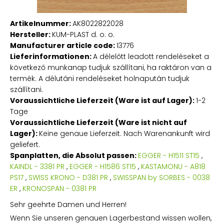
Artikelnummer:
AK8022822028
Hersteller:
KUM-PLAST d. o. o.
Manufacturer article code:
13776
Lieferinformationen:
A délelőtt leadott rendeléseket a
következő munkanap tudjuk szállítani, ha raktáron van a
termék. A délutáni rendeléseket holnapután tudjuk
szállítani.
Voraussichtliche Lieferzeit (Ware ist auf Lager):
1-2
Tage
Voraussichtliche Lieferzeit (Ware ist nicht auf
Lager):
Keine genaue Lieferzeit. Nach Warenankunft wird
geliefert.
Spanplatten, die Absolut passen:
EGGER - H1511 ST15
,
KAINDL - 3381 PR
,
EGGER - H1586 ST15
,
KASTAMONU - A818
PS17
,
SWISS KRONO - D381 PR
,
SWISSPAN by SORBES - 0038
ER
,
KRONOSPAN - 0381 PR
Sehr geehrte Damen und Herren!
Wenn Sie unseren genauen Lagerbestand wissen wollen,