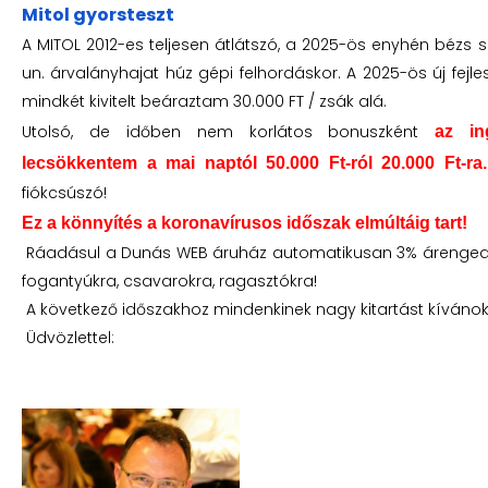
Mitol gyorsteszt
A MITOL 2012-es teljesen átlátszó, a 2025-ös enyhén bézs s
un. árvalányhajat húz gépi felhordáskor. A 2025-ös új fejl
mindkét kivitelt beáraztam 30.000 FT / zsák alá.
Utolsó, de időben nem korlátos bonuszként
az in
lecsökkentem a mai naptól 50.000 Ft-ról 20.000 Ft-ra
fiókcsúszó!
Ez a könnyítés a koronavírusos időszak elmúltáig tart!
Ráadásul a Dunás WEB áruház automatikusan 3% árengedmé
fogantyúkra, csavarokra, ragasztókra!
A következő időszakhoz mindenkinek nagy kitartást kívánok
Üdvözlettel: