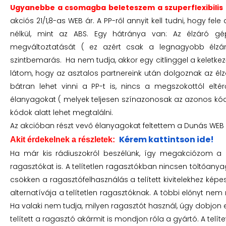
Ugyanebbe a csomagba beleteszem a szuperflexibilis 
akciós 21/1,8-as WEB ár. A PP-ről annyit kell tudni, hogy fe
nélkül, mint az ABS. Egy hátránya van: Az élzáró 
megváltoztatását ( ez azért csak a legnagyobb élzár
szintbemarás. Ha nem tudja, akkor egy citlinggel a keletkező
látom, hogy az asztalos partnereink után dolgoznak az é
bátran lehet vinni a PP-t is, nincs a megszokottól eltér
élanyagokat ( melyek teljesen színazonosak az azonos k
kódok alatt lehet megtalálni.
Az akcióban részt vevő élanyagokat feltettem a Dunás WEB 
Kérem kattintson ide!
Akit érdekelnek a részletek:
Ha már kis rádiuszokról beszélünk, így megakciózom a D
ragasztókat is. A telítetlen ragasztókban nincsen töltőan
csökken a ragasztófelhasználás a telített kivitelekhez képe
alternatívája a telítetlen ragasztóknak. A többi előnyt nem
Ha valaki nem tudja, milyen ragasztót használ, úgy dobjon 
telített a ragasztó akármit is mondjon róla a gyártó. A telíte