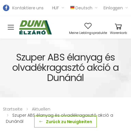
Kontaktiere uns
HUF
Deutsch
Einloggen
Toggle mobile menu
Meine Lieblingsprodukte
Warenkorb
Szuper ABS élanyag és
olvadékragasztó akció a
Dunánál
Startseite
Aktuellen
Szuper ABS élanyag és olvadékragasztó akció a
Dunánál
Zurück zu Neuigkeiten