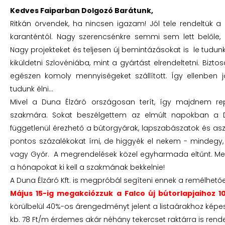
Kedves Faiparban Dolgozó Barátunk,
Ritkán örvendek, ha nincsen igazam! Jól tele rendeltük a 
karanténtól. Nagy szerencsénkre semmi sem lett belőle,
Nagy projekteket és teljesen új bemintázásokat is le tudunk
kiküldetni Szlovéniába, mint a gyártást elrendeltetni. Biz
egészen komoly mennyiségeket szállított. Így ellenben 
tudunk élni…
Mivel a Duna Élzáró országosan terít, így majdnem re
szakmára. Sokat beszélgettem az elmúlt napokban a 
függetlenül érezhető a bútorgyárak, lapszabászatok és a
pontos százalékokat írni, de higgyék el nekem - mindegy
vagy Győr. A megrendelések közel egyharmada eltűnt. Meg
a hónapokat ki kell a szakmának bekkelnie!
A Duna Élzáró Kft. is megpróbál segíteni ennek a remélhet
Május 15-ig megakciózzuk
a Falco új bútorlapjaihoz
körülbelül 40%-os árengedményt jelent a listaárakhoz képest. S
kb. 78 Ft/m érdemes akár néhány tekercset raktárra is rende