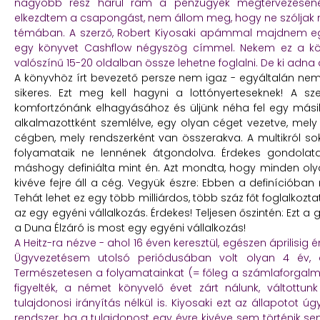
nagyobb rész hárul rám a pénzügyek megtervezéséné
elkezdtem a csapongást, nem állom meg, hogy ne szóljak né
témában. A szerző, Robert Kiyosaki apámmal majdnem egyidő
egy könyvet Cashflow négyszög címmel. Nekem ez a köny
valószínű 15-20 oldalban össze lehetne foglalni. De ki adna a
A könyvhöz írt bevezető persze nem igaz - egyáltalán nem a
sikeres. Ezt meg kell hagyni a lottónyerteseknek! A sz
komfortzónánk elhagyásához és üljünk néha fel egy másik
alkalmazottként szemlélve, egy olyan céget vezetve, mely
cégben, mely rendszerként van összerakva. A multikról s
folyamataik ne lennének átgondolva. Érdekes gondolata 
máshogy definiálta mint én. Azt mondta, hogy minden olya
kivéve fejre áll a cég. Vegyük észre: Ebben a definíciób
Tehát lehet ez egy több milliárdos, több száz főt foglalkozta
az egy egyéni vállalkozás. Érdekes! Teljesen őszintén: Ezt
a Duna Élzáró is most egy egyéni vállalkozás!
A Heitz-ra nézve - ahol 16 éven keresztül, egészen áprilisi
Ügyvezetésem utolsó periódusában volt olyan 4 év,
Természetesen a folyamatainkat (= főleg a számlaforgal
figyelték, a német könyvelő évet zárt nálunk, váltott
tulajdonosi irányítás nélkül is. Kiyosaki ezt az állapotot úg
rendszer, ha a tulajdonost egy évre kivéve sem történik