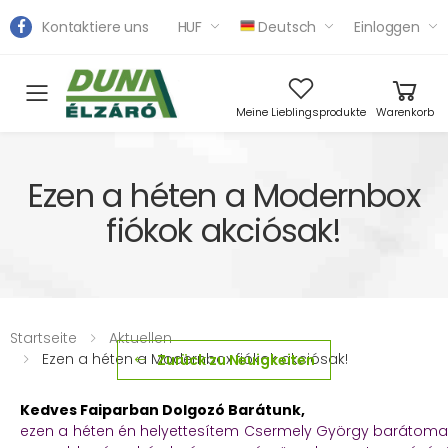
Kontaktiere uns
HUF
Deutsch
Einloggen
Toggle mobile menu
Meine Lieblingsprodukte
Warenkorb
Ezen a héten a Modernbox
fiókok akciósak!
Startseite
Aktuellen
Ezen a héten a Modernbox fiókok akciósak!
Zurück zu Neuigkeiten
Kedves Faiparban Dolgozó Barátunk,
ezen a héten én helyettesítem Csermely György barátomat