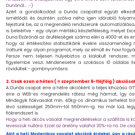
Dunánál... :-)
Azért a gondolkodást a Dunás csapattal együtt elkezdt
ismétlődő és őszintén szólva néha igen időrabló folya
fejeztünk be, az a megrendelő rendszerünk automatizálása. 
is beleértve - egy olyan mértékű készletféleség, melyet Exce
Duna Élzárónál az áruféleségek száma eléri a 4000-et és e
hogy az értékesítési statisztikáink évekre visszamenőleg
írattunk egy olyan programot, mely az elmúlt év havi fogyá
Persze nem teljesen hülyebiztos a kialakult rendszer, m
figyelembe veszi. Mindenesetre a szokásos 10 oldalas Exce
rövidültek - gombnyomásra.
2. Csak ezen a héten ( = szeptember 6-11éjféig ) akciósak
A Dunás csapat erre a hétre akcióként a teljes kihúzású GT
erre a WEB-es megrendelés rátesz még hármat, így öss
Mindegyik fiókvasalat min. 40kg-os dinamikus terhelést bír
lévő szélességet 250mm-től 550mm-ig. Ha már lúd, leg
fiókrendszert is.
Hogy a heti akcós vasalat megrendelésekor a szállítás is kö
levesszük nullára. Ezzel az árelőny valahol 30%-ra nő. De cs
Akit a heti Modernbox vasalat akciónk érdekel, úgy a rész