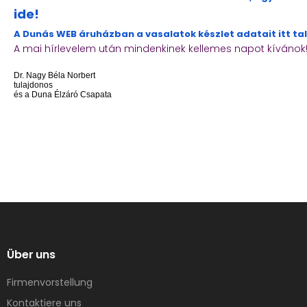
ide!
A Dunás WEB áruházban a vasalatok készlet adatait itt ta
A mai hírlevelem után mindenkinek kellemes napot kívánok
Dr. Nagy Béla Norbert
tulajdonos
és a Duna Élzáró Csapata
Über uns
Firmenvorstellung
Kontaktiere uns