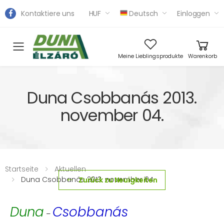
Kontaktiere uns
HUF
Deutsch
Einloggen
Toggle mobile menu
Meine Lieblingsprodukte
Warenkorb
Duna Csobbanás 2013.
november 04.
Startseite
Aktuellen
Duna Csobbanás 2013. november 04.
Zurück zu Neuigkeiten
Duna
Csobbanás
–