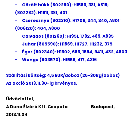
-
Gőzölt bükk (802280): H1586, 381, A818;
(802282): H1511, 381, 401
-
Cseresznye (802310): H1706, 344, 340, A801;
(806120): 404, A800
-
Calvados (801260): H1951, 1792, 489, A835
-
Juhar (805590): H1869, H1727, H1232, 375
-
Éger (802340): H1502, 685, 1694, 9411, 482, A803
-
Wenge (803570): H1555, 417, A316
Szállítási költség: 4,5 EUR/doboz (25-30kg/doboz)
Az akció 2013.11.30-ig érvényes.
Üdvözlettel,
A Duna Élzáró Kft. Csapata Budapest,
2013.11.04