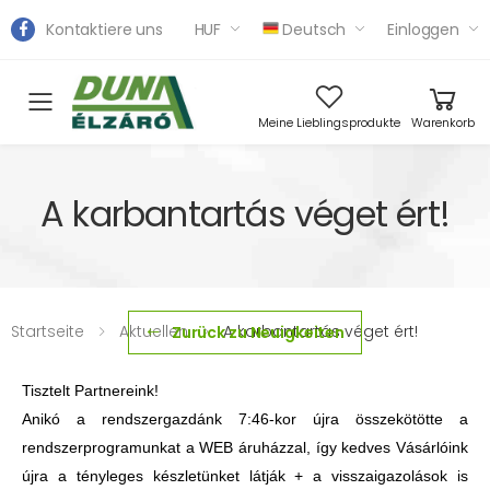
Kontaktiere uns
HUF
Deutsch
Einloggen
Toggle mobile menu
Meine Lieblingsprodukte
Warenkorb
A karbantartás véget ért!
Startseite
Aktuellen
A karbantartás véget ért!
Zurück zu Neuigkeiten
Tisztelt Partnereink!
Anikó a rendszergazdánk 7:46-kor újra összekötötte a
rendszerprogramunkat a WEB áruházzal, így kedves Vásárlóink
újra a tényleges készletünket látják + a visszaigazolások is