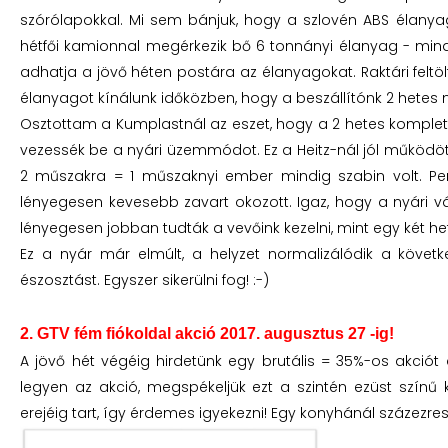
szórólapokkal. Mi sem bánjuk, hogy a szlovén ABS élanyag 
hétfői kamionnal megérkezik bő 6 tonnányi élanyag - min
adhatja a jövő héten postára az élanyagokat. Raktári felt
élanyagot kínálunk időközben, hogy a beszállítónk 2 hetes ny
Osztottam a Kumplastnál az eszet, hogy a 2 hetes komplett
vezessék be a nyári üzemmódot. Ez a Heitz-nál jól működöt
2 műszakra = 1 műszaknyi ember mindig szabin volt. Per
lényegesen kevesebb zavart okozott. Igaz, hogy a nyári vá
lényegesen jobban tudták a vevőink kezelni, mint egy két het
Ez a nyár már elmúlt, a helyzet normalizálódik a köv
észosztást. Egyszer sikerülni fog! :-)
2. GTV fém fiókoldal akció 2017. augusztus 27 -ig!
A jövő hét végéig hirdetünk egy brutális = 35%-os akciót 
legyen az akció, megspékeljük ezt a szintén ezüst színű 
erejéig tart, így érdemes igyekezni! Egy konyhánál százezres