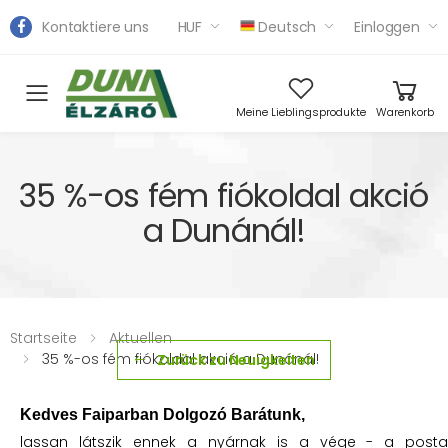
Kontaktiere uns
HUF
Deutsch
Einloggen
Toggle mobile menu
Meine Lieblingsprodukte
Warenkorb
35 %-os fém fiókoldal akció
a Dunánál!
Startseite
Aktuellen
35 %-os fém fiókoldal akció a Dunánál!
Zurück zu Neuigkeiten
Kedves Faiparban Dolgozó Barátunk,
lassan látszik ennek a nyárnak is a vége - a postal